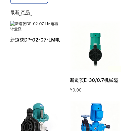
最新
产品
新道茨DP-02-07-LM电
磁计量泵
新道茨E-30/0.7机械隔
膜计量泵
¥
0.00