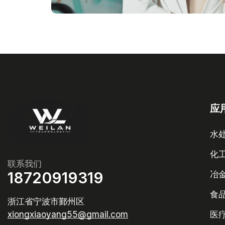
应
水
化
联系我们
18720919319
冶
食
浙江省宁波市鄞州区
医
xiongxiaoyang55@gmail.com