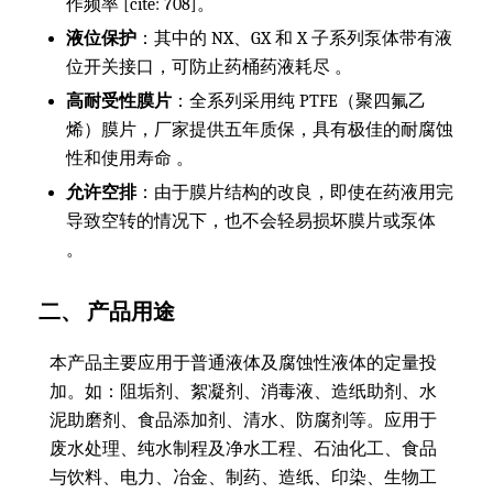
作频率 [cite: 708]。
液位保护
：其中的 NX、GX 和 X 子系列泵体带有液
位开关接口，可防止药桶药液耗尽 。
高耐受性膜片
：全系列采用纯 PTFE（聚四氟乙
烯）膜片，厂家提供五年质保，具有极佳的耐腐蚀
性和使用寿命 。
允许空排
：由于膜片结构的改良，即使在药液用完
导致空转的情况下，也不会轻易损坏膜片或泵体
。
二、 产品用途
本产品主要应用于普通液体及腐蚀性液体的定量投
加。如：阻垢剂、絮凝剂、消毒液、造纸助剂、水
泥助磨剂、食品添加剂、清水、防腐剂等。应用于
废水处理、纯水制程及净水工程、石油化工、食品
与饮料、电力、冶金、制药、造纸、印染、生物工