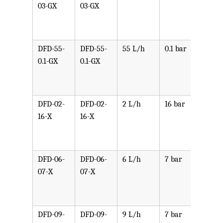
03-GX
03-GX
PPV,
PVDF
SST,
DFD-55-
DFD-55-
55 L/h
0.1 bar
可选
0.1-GX
0.1-GX
PPV,
PVDF
SST,
DFD-02-
DFD-02-
2 L/h
16 bar
可选
16-X
16-X
PPV,
PVDF
SST,
DFD-06-
DFD-06-
6 L/h
7 bar
可选
07-X
07-X
PPV,
PVDF
SST,
DFD-09-
DFD-09-
9 L/h
7 bar
可选