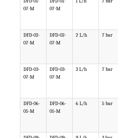
DFD-01-
DFD-01-
1 L/h
7 bar
可选
07-M
07-M
PPV,
PVDF
SST,
DFD-02-
DFD-02-
2 L/h
7 bar
可选
07-M
07-M
PPV,
PVDF
SST,
DFD-03-
DFD-03-
3 L/h
7 bar
可选
07-M
07-M
PPV,
PVDF
SST,
DFD-06-
DFD-06-
6 L/h
5 bar
可选
05-M
05-M
PPV,
PVDF
SST,
DFD-09-
DFD-09-
9 L/h
3 bar
可选