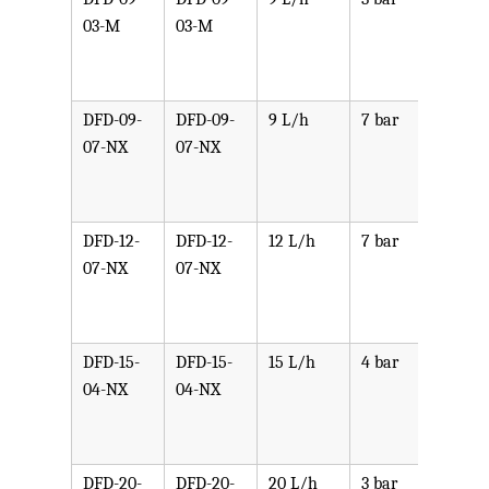
03-M
03-M
PPV,
PVDF
SST,
DFD-09-
DFD-09-
9 L/h
7 bar
可选
07-NX
07-NX
PPV,
PVDF
SST,
DFD-12-
DFD-12-
12 L/h
7 bar
可选
07-NX
07-NX
PPV,
PVDF
SST,
DFD-15-
DFD-15-
15 L/h
4 bar
可选
04-NX
04-NX
PPV,
PVDF
SST,
DFD-20-
DFD-20-
20 L/h
3 bar
可选