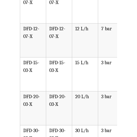
07-X
07-X
PPV,
PVDF
SST,
DFD-12-
DFD-12-
12 L/h
7 bar
可选
07-X
07-X
PPV,
PVDF
SST,
DFD-15-
DFD-15-
15 L/h
3 bar
可选
03-X
03-X
PPV,
PVDF
SST,
DFD-20-
DFD-20-
20 L/h
3 bar
可选
03-X
03-X
PPV,
PVDF
SST,
DFD-30-
DFD-30-
30 L/h
3 bar
可选