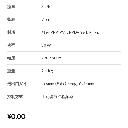
流量
3 L/h
扬程
7 bar
材质
可选 PPV, PVT, PVDF, SST, PTFE
功率
30 W
电压
220V 50Hz
重量
2.4 Kg
进出口尺寸
4x6mm 或 6x9mm或10x14mm
控制方式
手动调节冲程频率
¥
0.00