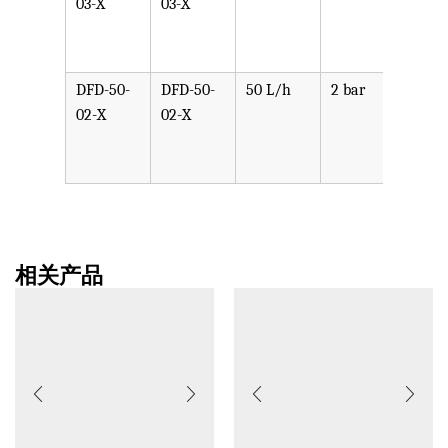
03-X
03-X
PPV,
PVDF
SST,
DFD-50-
DFD-50-
50 L/h
2 bar
可选
02-X
02-X
PPV,
PVDF
SST,
相关产品