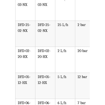
03-NX
03-NX
PPV,
PVDF
SST,
DFD-25-
DFD-25-
25 L/h
2 bar
可选
02-NX
02-NX
PPV,
PVDF
SST,
DFD-02-
DFD-02-
2 L/h
20 bar
可选
20-HX
20-HX
PPV,
PVDF
SST,
DFD-05-
DFD-05-
5 L/h
12 bar
可选
12-HX
12-HX
PPV,
PVDF
SST,
DFD-06-
DFD-06-
6 L/h
7 bar
可选