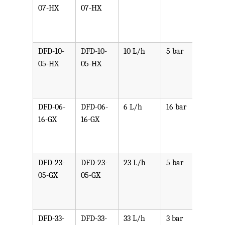
07-HX
07-HX
PPV,
PVDF
SST,
DFD-10-
DFD-10-
10 L/h
5 bar
可选
05-HX
05-HX
PPV,
PVDF
SST,
DFD-06-
DFD-06-
6 L/h
16 bar
可选
16-GX
16-GX
PPV,
PVDF
SST,
DFD-23-
DFD-23-
23 L/h
5 bar
可选
05-GX
05-GX
PPV,
PVDF
SST,
DFD-33-
DFD-33-
33 L/h
3 bar
可选