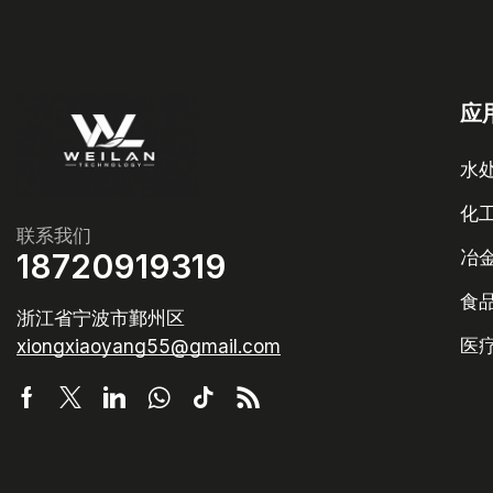
应
水
化
联系我们
18720919319
冶
食
浙江省宁波市鄞州区
医
xiongxiaoyang55@gmail.com