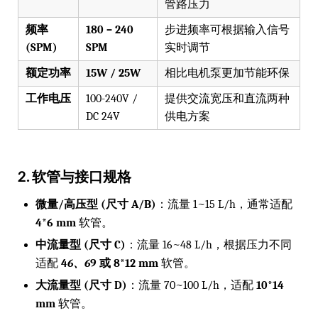
管路压力
频率
180 – 240
步进频率可根据输入信号
(SPM)
SPM
实时调节
额定功率
15W / 25W
相比电机泵更加节能环保
工作电压
100-240V /
提供交流宽压和直流两种
DC 24V
供电方案
2. 软管与接口规格
微量/高压型 (尺寸 A/B)
：流量 1~15 L/h，通常适配
4*6 mm
软管。
中流量型 (尺寸 C)
：流量 16~48 L/h，根据压力不同
适配
4
6、6
9 或 8*12 mm
软管。
大流量型 (尺寸 D)
：流量 70~100 L/h，适配
10*14
mm
软管。