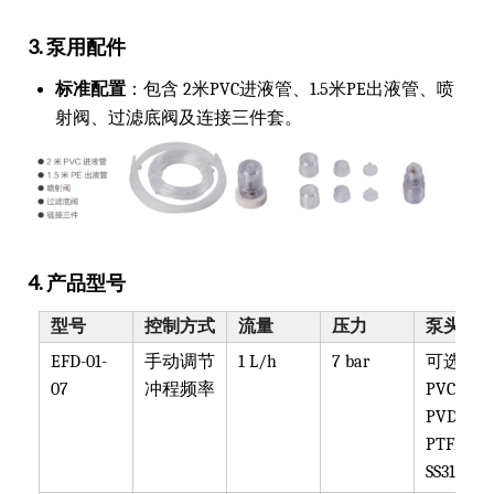
3. 泵用配件
标准配置
：包含 2米PVC进液管、1.5米PE出液管、喷
射阀、过滤底阀及连接三件套。
4. 产品型号
型号
控制方式
流量
压力
泵头材
EFD-01-
手动调节
1 L/h
7 bar
可选
07
冲程频率
PVC,
PVDF,
PTFE,
SS316