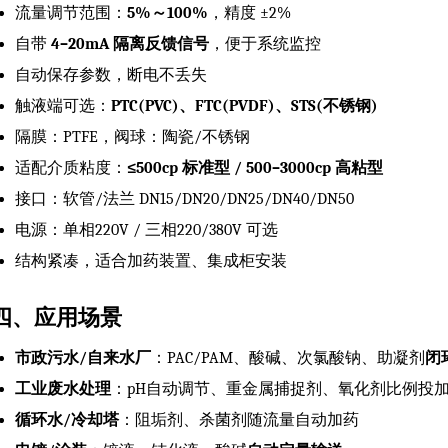
流量调节范围：
5%～100%
，精度 ±2%
自带
4–20mA 隔离反馈信号
，便于系统监控
自动保存参数，断电不丢失
触液端可选：
PTC(PVC)、FTC(PVDF)、STS(不锈钢)
隔膜：PTFE，阀球：陶瓷/不锈钢
适配介质粘度：
≤500cp 标准型 / 500–3000cp 高粘型
接口：软管/法兰 DN15/DN20/DN25/DN40/DN50
电源：单相220V / 三相220/380V 可选
结构紧凑，适合加药装置、集成柜安装
四、应用场景
市政污水/自来水厂
：PAC/PAM、酸碱、次氯酸钠、助凝剂
闭
工业废水处理
：pH自动调节、重金属捕捉剂、氧化剂比例投
循环水/冷却塔
：阻垢剂、杀菌剂随流量自动加药