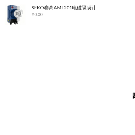
SEKO赛高AML201电磁隔膜计量泵
¥
0.00