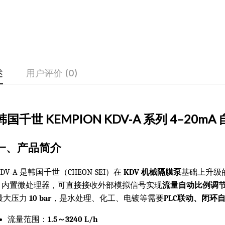
述
用户评价 (0)
韩国千世 KEMPION KDV‑A 系列 4–2
一、产品简介
KDV‑A 是韩国千世（CHEON‑SEI）在
KDV 机械隔膜泵
基础上升级
+ 内置微处理器，可直接接收外部模拟信号实现
流量自动比例调
最大压力
10 bar
，是水处理、化工、电镀等需要
PLC联动、闭环
流量范围：
1.5～3240 L/h