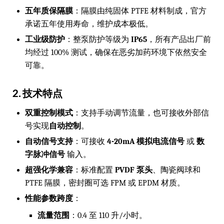
五年质保隔膜
：隔膜由纯固体 PTFE 材料制成，官方
承诺五年使用寿命，维护成本极低。
工业级防护
：整泵防护等级为
IP65
，所有产品出厂前
均经过 100% 测试，确保在恶劣加药环境下依然安全
可靠。
2. 技术特点
双重控制模式
：支持手动调节流量，也可接收外部信
号实现
自动控制
。
自动信号支持
：可接收
4-20mA 模拟电流信号
或
数
字脉冲信号
输入。
超强化学兼容
：标准配置
PVDF 泵头
、陶瓷阀球和
PTFE 隔膜，密封圈可选 FPM 或 EPDM 材质。
性能参数跨度
：
流量范围
：0.4 至 110 升/小时。