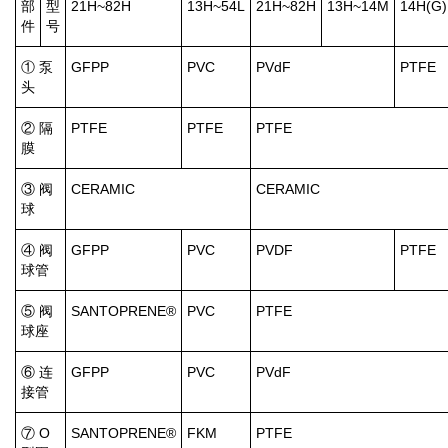
部
型
21H~82H
13H~54L
21H~82H
13H~14M
14H(G)
件
号
① 泵
GFPP
PVC
PVdF
PTFE
头
② 隔
PTFE
PTFE
PTFE
膜
③ 阀
CERAMIC
CERAMIC
球
④ 阀
GFPP
PVC
PVDF
PTFE
球管
⑤ 阀
SANTOPRENE®
PVC
PTFE
球座
⑥ 连
GFPP
PVC
PVdF
接管
⑦ O
SANTOPRENE®
FKM
PTFE