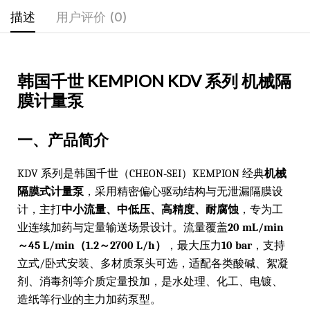
描述
用户评价 (0)
韩国千世 KEMPION KDV 系列 机械隔
膜计量泵
一、产品简介
KDV 系列是韩国千世（CHEON‑SEI）KEMPION 经典
机械
隔膜式计量泵
，采用精密偏心驱动结构与无泄漏隔膜设
计，主打
中小流量、中低压、高精度、耐腐蚀
，专为工
业连续加药与定量输送场景设计。流量覆盖
20 mL/min
～45 L/min（1.2～2700 L/h）
，最大压力
10 bar
，支持
立式/卧式安装、多材质泵头可选，适配各类酸碱、絮凝
剂、消毒剂等介质定量投加，是水处理、化工、电镀、
造纸等行业的主力加药泵型。