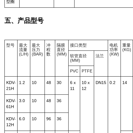
型圈
五、产品型号
型号
最大
最大
冲
隔膜
接口类型
电机
重量
流量
压力
程
直径
功率
(KG)
(L/H)
(BAR)
数
(MM)
(KW)
软管直径
法兰
(MM)
PVC
PTFE
KDV-
1.2
10
48
30
6 x
10 x
DN15
0.2
14
21H
11
12
KDV-
3.0
10
48
36
61H
KDV-
6.0
10
96
36
12H