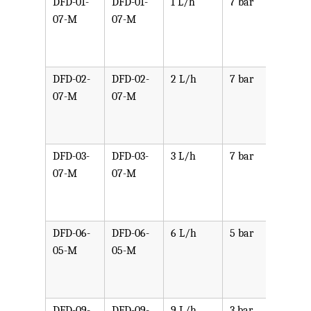
DFD-01-
DFD-01-
1 L/h
7 bar
可选
07-M
07-M
PPV,
PVDF
SST,
DFD-02-
DFD-02-
2 L/h
7 bar
可选
07-M
07-M
PPV,
PVDF
SST,
DFD-03-
DFD-03-
3 L/h
7 bar
可选
07-M
07-M
PPV,
PVDF
SST,
DFD-06-
DFD-06-
6 L/h
5 bar
可选
05-M
05-M
PPV,
PVDF
SST,
DFD-09-
DFD-09-
9 L/h
3 bar
可选