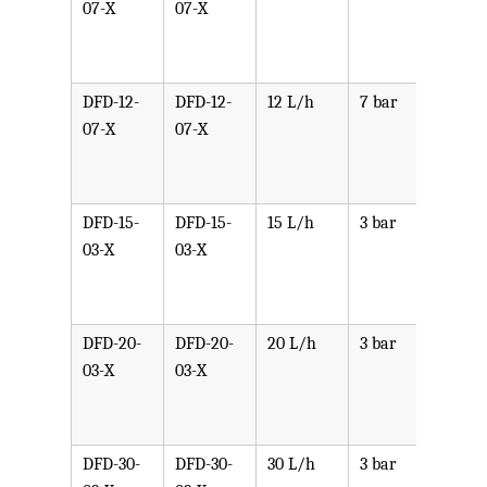
07-X
07-X
PPV,
PVDF
SST,
DFD-12-
DFD-12-
12 L/h
7 bar
可选
07-X
07-X
PPV,
PVDF
SST,
DFD-15-
DFD-15-
15 L/h
3 bar
可选
03-X
03-X
PPV,
PVDF
SST,
DFD-20-
DFD-20-
20 L/h
3 bar
可选
03-X
03-X
PPV,
PVDF
SST,
DFD-30-
DFD-30-
30 L/h
3 bar
可选