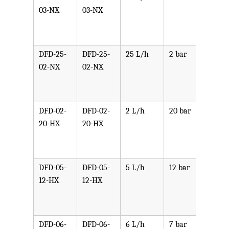
03-NX
03-NX
PPV,
PVDF
SST,
DFD-25-
DFD-25-
25 L/h
2 bar
可选
02-NX
02-NX
PPV,
PVDF
SST,
DFD-02-
DFD-02-
2 L/h
20 bar
可选
20-HX
20-HX
PPV,
PVDF
SST,
DFD-05-
DFD-05-
5 L/h
12 bar
可选
12-HX
12-HX
PPV,
PVDF
SST,
DFD-06-
DFD-06-
6 L/h
7 bar
可选