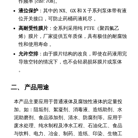
作频率 [cite: 708]。
液位保护
：其中的 NX、GX 和 X 子系列泵体带有液
位开关接口，可防止药桶药液耗尽 。
高耐受性膜片
：全系列采用纯 PTFE（聚四氟乙
烯）膜片，厂家提供五年质保，具有极佳的耐腐蚀
性和使用寿命 。
允许空排
：由于膜片结构的改良，即使在药液用完
导致空转的情况下，也不会轻易损坏膜片或泵体
。
二、 产品用途
本产品主要应用于普通液体及腐蚀性液体的定量投
加。如：阻垢剂、絮凝剂、消毒液、造纸助剂、水
泥助磨剂、食品添加剂、清水、防腐剂等。应用于
废水处理、纯水制程及净水工程、石油化工、食品
与饮料、电力、冶金、制药、造纸、印染、生物工