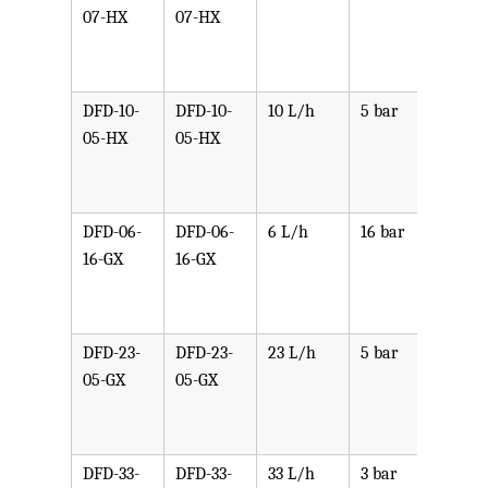
07-HX
07-HX
PPV,
PVDF
SST,
DFD-10-
DFD-10-
10 L/h
5 bar
可选
05-HX
05-HX
PPV,
PVDF
SST,
DFD-06-
DFD-06-
6 L/h
16 bar
可选
16-GX
16-GX
PPV,
PVDF
SST,
DFD-23-
DFD-23-
23 L/h
5 bar
可选
05-GX
05-GX
PPV,
PVDF
SST,
DFD-33-
DFD-33-
33 L/h
3 bar
可选