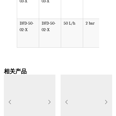
03-X
03-X
PPV,
PVDF
SST,
DFD-50-
DFD-50-
50 L/h
2 bar
可选
02-X
02-X
PPV,
PVDF
SST,
相关产品