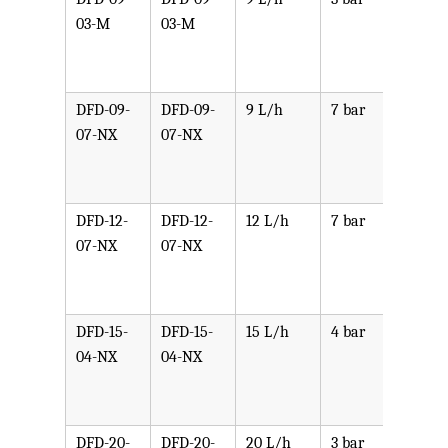
03-M
03-M
PPV,
PVDF
SST,
DFD-09-
DFD-09-
9 L/h
7 bar
可选
07-NX
07-NX
PPV,
PVDF
SST,
DFD-12-
DFD-12-
12 L/h
7 bar
可选
07-NX
07-NX
PPV,
PVDF
SST,
DFD-15-
DFD-15-
15 L/h
4 bar
可选
04-NX
04-NX
PPV,
PVDF
SST,
DFD-20-
DFD-20-
20 L/h
3 bar
可选