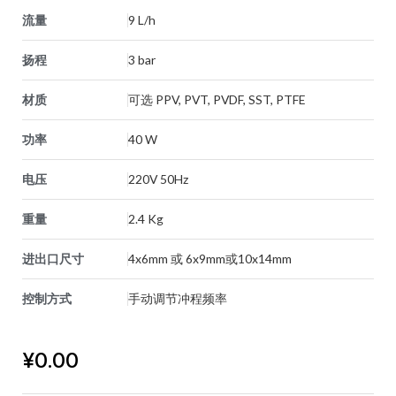
流量
9 L/h
扬程
3 bar
材质
可选 PPV, PVT, PVDF, SST, PTFE
功率
40 W
电压
220V 50Hz
重量
2.4 Kg
进出口尺寸
4x6mm 或 6x9mm或10x14mm
控制方式
手动调节冲程频率
¥
0.00