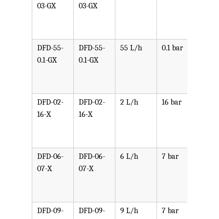
03-GX
03-GX
PPV,
PVDF
SST,
DFD-55-
DFD-55-
55 L/h
0.1 bar
可选
0.1-GX
0.1-GX
PPV,
PVDF
SST,
DFD-02-
DFD-02-
2 L/h
16 bar
可选
16-X
16-X
PPV,
PVDF
SST,
DFD-06-
DFD-06-
6 L/h
7 bar
可选
07-X
07-X
PPV,
PVDF
SST,
DFD-09-
DFD-09-
9 L/h
7 bar
可选