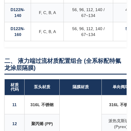
D122N-
56, 96, 112, 140 /
43
F, C, B, A
140
67~134
5
D122N-
56, 96, 112, 140 /
52
F, C, B, A
160
67~134
6
二、 液力端过流材质配置组合 (全系标配特氟
龙涂层隔膜)
材质
泵头材质
隔膜材质
单向阀球
代码
11
316L 不锈钢
316L 不锈
派热克斯玻
12
聚丙烯 (PP)
(Pyrex)