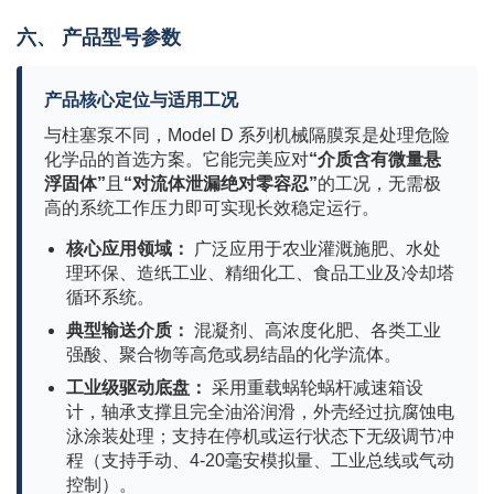
六、 产品型号参数
产品核心定位与适用工况
与柱塞泵不同，Model D 系列机械隔膜泵是处理危险
化学品的首选方案。它能完美应对
“介质含有微量悬
浮固体”
且
“对流体泄漏绝对零容忍”
的工况，无需极
高的系统工作压力即可实现长效稳定运行。
核心应用领域：
广泛应用于农业灌溉施肥、水处
理环保、造纸工业、精细化工、食品工业及冷却塔
循环系统。
典型输送介质：
混凝剂、高浓度化肥、各类工业
强酸、聚合物等高危或易结晶的化学流体。
工业级驱动底盘：
采用重载蜗轮蜗杆减速箱设
计，轴承支撑且完全油浴润滑，外壳经过抗腐蚀电
泳涂装处理；支持在停机或运行状态下无级调节冲
程（支持手动、4-20毫安模拟量、工业总线或气动
控制）。