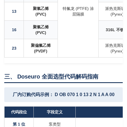
聚氯乙烯
特氟龙 (PTFE) 涂
派热克斯玻
13
(PVC)
层隔膜
(Pyrex)
聚氯乙烯
16
316L 不锈
(PVC)
聚偏氟乙烯
派热克斯玻
23
(PVDF)
(Pyrex)
三、 Doseuro 全面选型代码解码指南
厂内订购代码示例： D OB 070 1 0 13 2 N 1 A A 00
代码段位
字段定义
第 1 位
泵类型