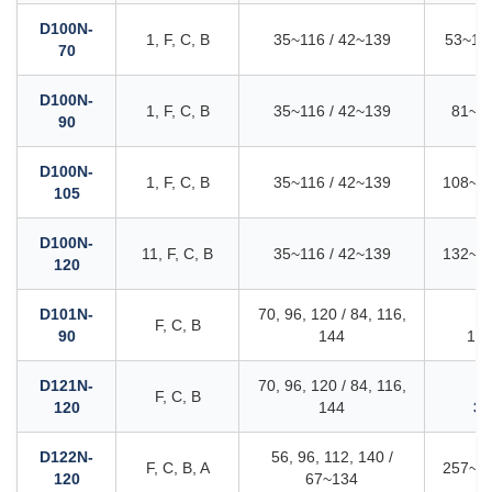
D100N-
1, F, C, B
35~116 / 42~139
53~176
70
D100N-
1, F, C, B
35~116 / 42~139
81~27
90
D100N-
1, F, C, B
35~116 / 42~139
108~36
105
D100N-
11, F, C, B
35~116 / 42~139
132~43
120
D101N-
70, 96, 120 / 84, 116,
15
F, C, B
90
144
189
D121N-
70, 96, 120 / 84, 116,
33
F, C, B
120
144
39
D122N-
56, 96, 112, 140 /
F, C, B, A
257~65
120
67~134