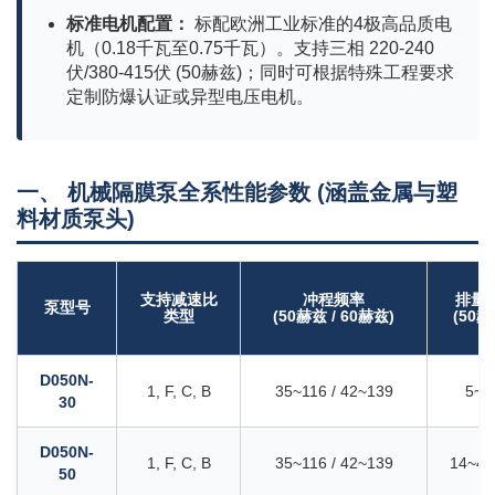
标准电机配置：
标配欧洲工业标准的4极高品质电
机（0.18千瓦至0.75千瓦）。支持三相 220-240
伏/380-415伏 (50赫兹)；同时可根据特殊工程要求
定制防爆认证或异型电压电机。
一、 机械隔膜泵全系性能参数 (涵盖金属与塑
料材质泵头)
支持减速比
冲程频率
排量范
泵型号
类型
(50赫兹 / 60赫兹)
(50赫
D050N-
1, F, C, B
35~116 / 42~139
5~17
30
D050N-
1, F, C, B
35~116 / 42~139
14~49 
50