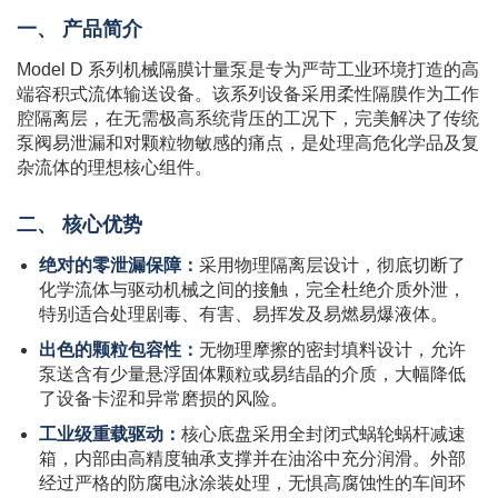
一、 产品简介
Model D 系列机械隔膜计量泵是专为严苛工业环境打造的高
端容积式流体输送设备。该系列设备采用柔性隔膜作为工作
腔隔离层，在无需极高系统背压的工况下，完美解决了传统
泵阀易泄漏和对颗粒物敏感的痛点，是处理高危化学品及复
杂流体的理想核心组件。
二、 核心优势
绝对的零泄漏保障：
采用物理隔离层设计，彻底切断了
化学流体与驱动机械之间的接触，完全杜绝介质外泄，
特别适合处理剧毒、有害、易挥发及易燃易爆液体。
出色的颗粒包容性：
无物理摩擦的密封填料设计，允许
泵送含有少量悬浮固体颗粒或易结晶的介质，大幅降低
了设备卡涩和异常磨损的风险。
工业级重载驱动：
核心底盘采用全封闭式蜗轮蜗杆减速
箱，内部由高精度轴承支撑并在油浴中充分润滑。外部
经过严格的防腐电泳涂装处理，无惧高腐蚀性的车间环