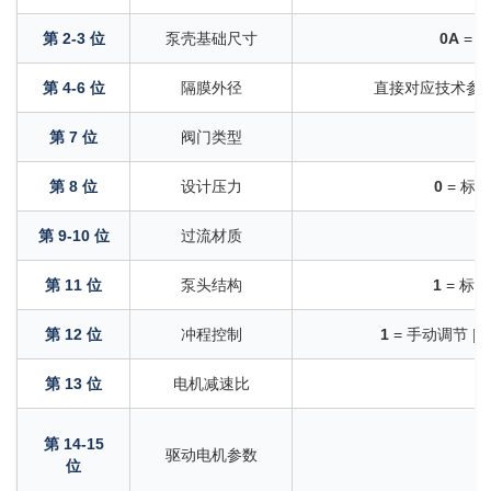
第 2-3 位
泵壳基础尺寸
0A
= 0
第 4-6 位
隔膜外径
直接对应技术参
第 7 位
阀门类型
1
第 8 位
设计压力
0
= 标准
第 9-10 位
过流材质
第 11 位
泵头结构
1
= 标准
第 12 位
冲程控制
1
= 手动调节 |
2
第 13 位
电机减速比
第 14-15
驱动电机参数
位