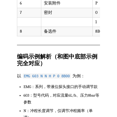
6
安装附件
P
7
密封
0
1
8
备选件
8B00
编码示例解析（和图中底部示例
完全对应）
以
为例：
EMG 603 N N H P 0 8B00
EMG：系列，带液位探头接口的手动调节款
603：型号代码，对应流量6L/h、压力8bar等
参数
N：冲程长度调节，仅调节冲程频率（单