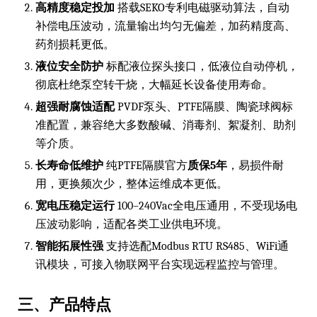
高精度稳定投加
搭载SEKO专利电磁驱动算法，自动
补偿电压波动，流量输出均匀无偏差，加药精度高、
药剂损耗更低。
液位安全防护
标配液位探头接口，低液位自动停机，
彻底杜绝泵空转干烧，大幅延长设备使用寿命。
超强耐腐蚀适配
PVDF泵头、PTFE隔膜、陶瓷球阀标
准配置，兼容绝大多数酸碱、消毒剂、絮凝剂、助剂
等介质。
长寿命低维护
纯PTFE隔膜官方
质保5年
，易损件耐
用，更换频次少，整体运维成本更低。
宽电压稳定运行
100–240Vac全电压通用，不受现场电
压波动影响，适配各类工业供电环境。
智能拓展性强
支持选配Modbus RTU RS485、WiFi通
讯模块，可接入物联网平台实现远程监控与管理。
三、产品特点