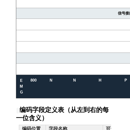
信号接
800
N
N
H
P
E
M
G
编码字段定义表（从左到右的每
一位含义）
编码位置
字段名称
可选值