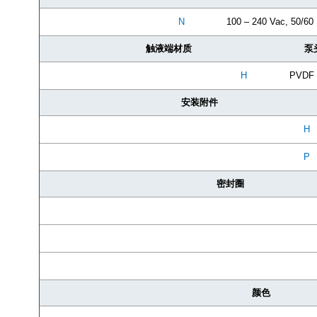
N
100 – 240 Vac, 50/60
触液端材质
泵
H
PVDF
安装附件
H
P
密封圈
颜色