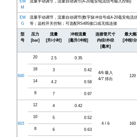
EM
流量手动调节，流量自动调节(4-20毫安电流信号输入控制)
M
EM
流量手动调节，流量自动调节(数字脉冲信号或4-20毫安电流
G
等；远程开关控制；可选配RS485接口或无线连接
型
压力
流量
冲程流量
连接管尺寸
最大频
号
[bar]
[升/小时]
[毫升/冲程]
内径/外径
[冲程/分
[毫米]
20
2.5
0.35
18
3
0.42
4/6 吸入
600
120
4/7 排出
14
4.2
0.58
8
7
0.97
12
4
0.42
10
5
0.52
603
4 / 6
160
8
6
0.63