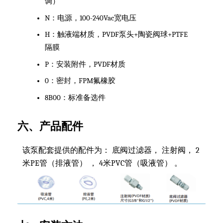
调）
N：电源，100-240Vac宽电压
H：触液端材质，PVDF泵头+陶瓷阀球+PTFE
隔膜
P：安装附件，PVDF材质
0：密封，FPM氟橡胶
8B00：标准备选件
六、产品配件
该泵配套提供的配件为： 底阀过滤器， 注射阀， 2
米PE管（排液管） ， 4米PVC管（吸液管） 。