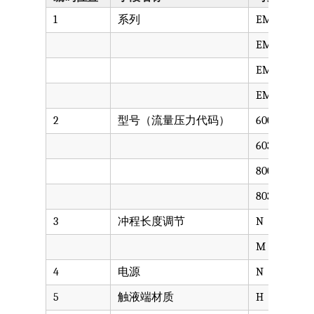
1
系列
EMS
EML
EMC
EMM
2
型号（流量压力代码）
600
603
800
803
3
冲程长度调节
N
M
4
电源
N
5
触液端材质
H