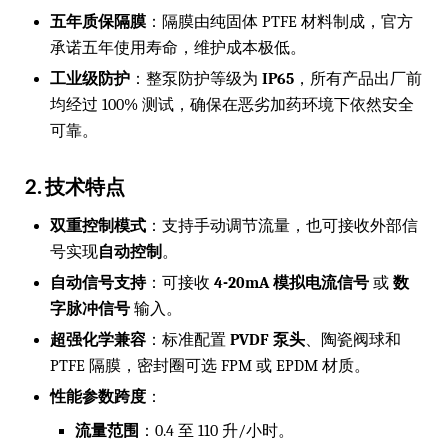
五年质保隔膜
：隔膜由纯固体 PTFE 材料制成，官方
承诺五年使用寿命，维护成本极低。
工业级防护
：整泵防护等级为
IP65
，所有产品出厂前
均经过 100% 测试，确保在恶劣加药环境下依然安全
可靠。
2. 技术特点
双重控制模式
：支持手动调节流量，也可接收外部信
号实现
自动控制
。
自动信号支持
：可接收
4-20mA 模拟电流信号
或
数
字脉冲信号
输入。
超强化学兼容
：标准配置
PVDF 泵头
、陶瓷阀球和
PTFE 隔膜，密封圈可选 FPM 或 EPDM 材质。
性能参数跨度
：
流量范围
：0.4 至 110 升/小时。