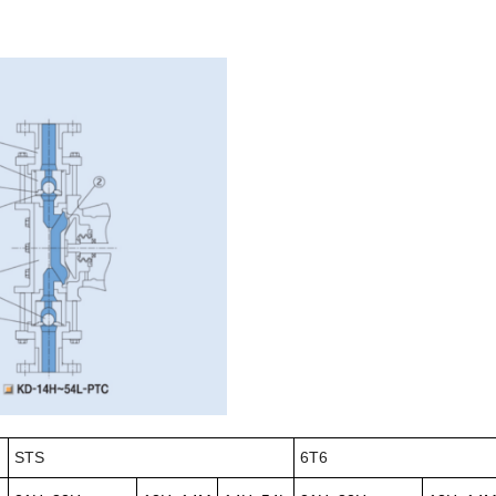
STS
6T6