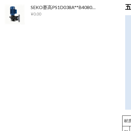
SEKO赛高PS1D038A**B4080机械隔膜计量泵
¥
0.00
材