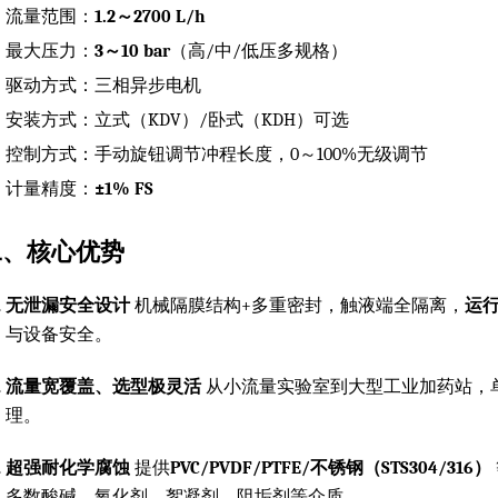
流量范围：
1.2～2700 L/h
最大压力：
3～10 bar
（高/中/低压多规格）
驱动方式：三相异步电机
安装方式：立式（KDV）/卧式（KDH）可选
控制方式：手动旋钮调节冲程长度，0～100%无级调节
计量精度：
±1% FS
二、核心优势
无泄漏安全设计
机械隔膜结构+多重密封，触液端全隔离，
运
与设备安全。
流量宽覆盖、选型极灵活
从小流量实验室到大型工业加药站，
理。
超强耐化学腐蚀
提供
PVC/PVDF/PTFE/不锈钢（STS304/316）
多数酸碱、氧化剂、絮凝剂、阻垢剂等介质。