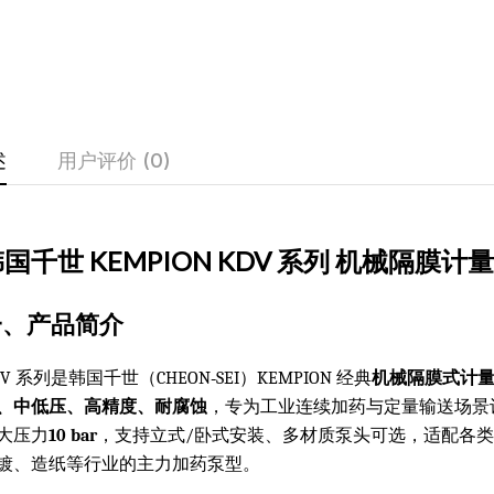
述
用户评价 (0)
国千世 KEMPION KDV 系列 机械隔膜计
一、产品简介
DV 系列是韩国千世（CHEON‑SEI）KEMPION 经典
机械隔膜式计
、中低压、高精度、耐腐蚀
，专为工业连续加药与定量输送场景
大压力
10 bar
，支持立式/卧式安装、多材质泵头可选，适配各
镀、造纸等行业的主力加药泵型。