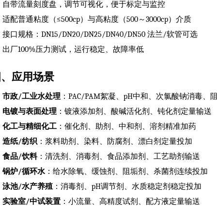
自带流量刻度盘，调节可视化，便于标定与监控
适配普通粘度（≤500cp）与高粘度（500～3000cp）介质
接口规格：DN15/DN20/DN25/DN40/DN50 法兰/软管可选
出厂100%压力测试，运行稳定、故障率低
四、应用场景
市政/工业水处理
：PAC/PAM絮凝、pH中和、次氯酸钠消毒
电镀与表面处理
：镀液添加剂、酸碱活化剂、钝化剂定量输送
化工与精细化工
：催化剂、助剂、中和剂、溶剂精准加药
造纸/纺织
：浆料助剂、染料、防腐剂、漂白剂定量投加
食品/饮料
：清洗剂、消毒剂、食品添加剂、工艺助剂输送
锅炉/循环水
：给水除氧、缓蚀剂、阻垢剂、杀菌剂连续投加
泳池/水产养殖
：消毒剂、pH调节剂、水质稳定剂稳定投加
实验室/中试装置
：小流量、高精度试剂、配方液定量输送