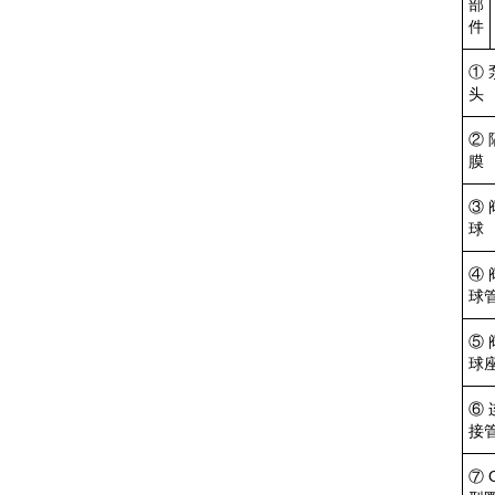
部
件
① 
头
② 
膜
③ 
球
④ 
球
⑤ 
球
⑥ 
接
⑦ 