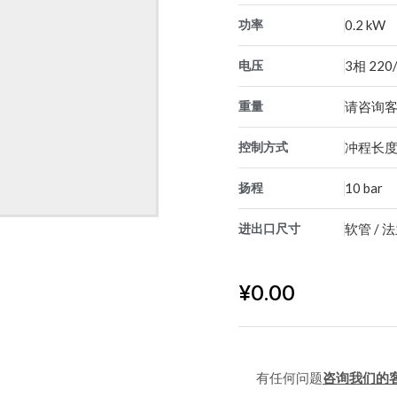
功率
0.2 kW
电压
3相 220
重量
请咨询
控制方式
冲程长
扬程
10 bar
进出口尺寸
软管 / 
¥
0.00
有任何问题
咨询我们的