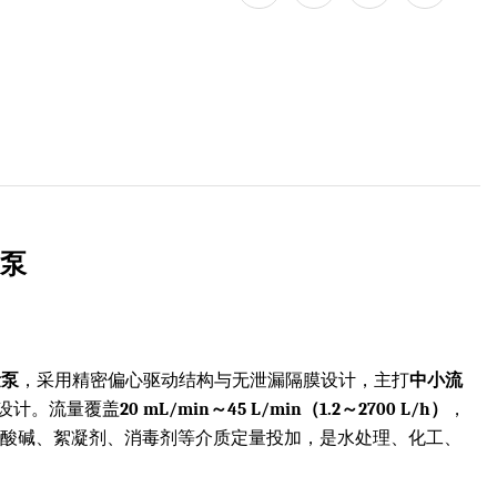
量泵
量泵
，采用精密偏心驱动结构与无泄漏隔膜设计，主打
中小流
设计。流量覆盖
20 mL/min～45 L/min（1.2～2700 L/h）
，
类酸碱、絮凝剂、消毒剂等介质定量投加，是水处理、化工、