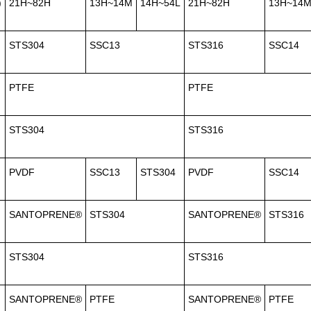
)
21H~82H
13H~14M
14H~54L
21H~82H
13H~14
STS304
SSC13
STS316
SSC14
PTFE
PTFE
STS304
STS316
PVDF
SSC13
STS304
PVDF
SSC14
SANTOPRENE®
STS304
SANTOPRENE®
STS316
STS304
STS316
SANTOPRENE®
PTFE
SANTOPRENE®
PTFE