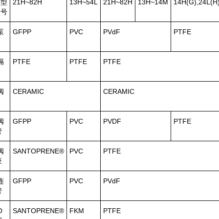
型
21H~82H
13H~54L
21H~82H
13H~14M
14H(G),24L(H
号
泵
GFPP
PVC
PVdF
PTFE
隔
PTFE
PTFE
PTFE
阀
CERAMIC
CERAMIC
阀
GFPP
PVC
PVDF
PTFE
管
阀
SANTOPRENE®
PVC
PTFE
座
连
GFPP
PVC
PVdF
管
O
SANTOPRENE®
FKM
PTFE