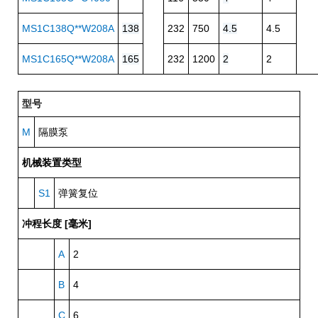
MS1C138Q**W208A
138
232
750
4.5
4.5
MS1C165Q**W208A
165
232
1200
2
2
型号
M
隔膜泵
机械装置类型
S1
弹簧复位
冲程长度 [毫米]
A
2
B
4
C
6