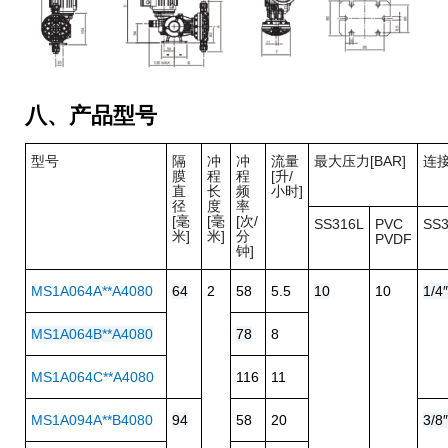
八、产品型号
型号
隔
冲
冲
流量
最大压力[BAR]
连
膜
程
程
[升/
直
长
频
小时]
径
度
率
[毫
[毫
[次/
SS316L
PVC
SS3
米]
米]
分
PVDF
钟]
MS1A064A**A4080
64
2
58
5.5
10
10
1/4
MS1A064B**A4080
78
8
MS1A064C**A4080
116
11
MS1A094A**B4080
94
58
20
3/8