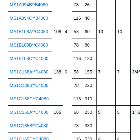
MS1A094B**B4080
78
26
MS1A094C**B4080
116
40
MS1B108A**C4080
108
4
58
60
10
10
MS1B108B**C4080
78
80
MS1B108C**C4080
116
120
MS1C138A**C4080
138
6
58
155
7
7
3/4
MS1C138B**C4080
78
220
MS1C138C**C4080
116
310
MS1C165A**C4080
165
58
230
5
5
1″ 
MS1C165B**C4080
78
330
MS1C165C**C4080
116
530
4
4