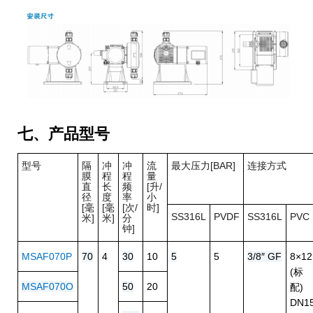
七、产品型号
型号
隔
冲
冲
流
最大压力[BAR]
连接方式
膜
程
程
量
直
长
频
[升/
径
度
率
小
[毫
[毫
[次/
时]
SS316L
PVDF
SS316L
PVC
米]
米]
分
钟]
MSAF070P
70
4
30
10
5
5
3/8″ GF
8×12
(标
MSAF070O
50
20
配)
DN1