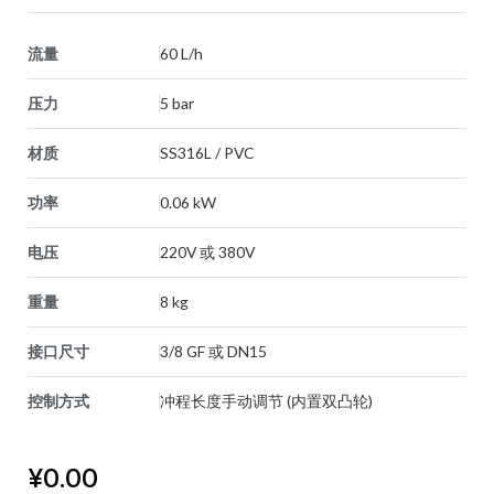
流量
60 L/h
压力
5 bar
材质
SS316L / PVC
功率
0.06 kW
电压
220V 或 380V
重量
8 kg
接口尺寸
3/8 GF 或 DN15
控制方式
冲程长度手动调节 (内置双凸轮)
¥
0.00