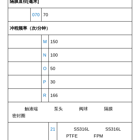
隔膜直径[毫米]
070
70
冲程频率（次/分钟）
M
150
N
100
O
50
P
30
R
166
触液端
泵头
阀球
隔膜
密封圈
21
SS316L SS316L
PTFE FPM