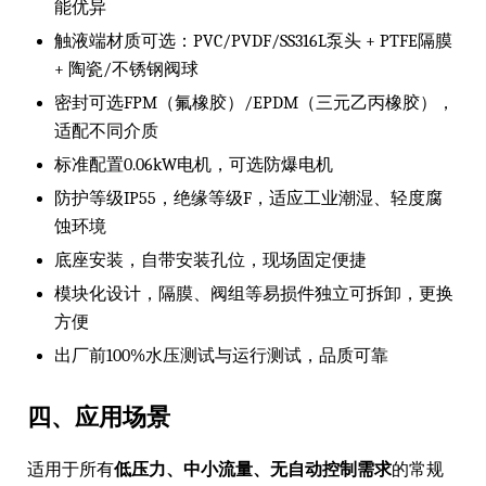
能优异
触液端材质可选：PVC/PVDF/SS316L泵头 + PTFE隔膜
+ 陶瓷/不锈钢阀球
密封可选FPM（氟橡胶）/EPDM（三元乙丙橡胶），
适配不同介质
标准配置0.06kW电机，可选防爆电机
防护等级IP55，绝缘等级F，适应工业潮湿、轻度腐
蚀环境
底座安装，自带安装孔位，现场固定便捷
模块化设计，隔膜、阀组等易损件独立可拆卸，更换
方便
出厂前100%水压测试与运行测试，品质可靠
四、应用场景
适用于所有
低压力、中小流量、无自动控制需求
的常规