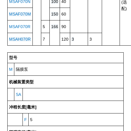
MSAF070N
100
40
(选
配)
MSAF070M
150
60
MSAF070R
5
166
90
MSAH070R
7
120
3
3
型号
M
隔膜泵
机械装置类型
SA
冲程长度[毫米]
F
5