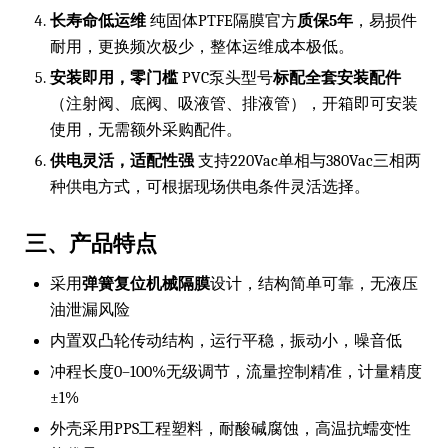
长寿命低运维
纯固体PTFE隔膜官方
质保5年
，易损件
耐用，更换频次极少，整体运维成本极低。
安装即用，零门槛
PVC泵头型号
标配全套安装配件
（注射阀、底阀、吸液管、排液管），开箱即可安装
使用，无需额外采购配件。
供电灵活，适配性强
支持220Vac单相与380Vac三相两
种供电方式，可根据现场供电条件灵活选择。
三、产品特点
采用
弹簧复位机械隔膜
设计，结构简单可靠，无液压
油泄漏风险
内置双凸轮传动结构，运行平稳，振动小，噪音低
冲程长度0–100%无级调节，流量控制精准，计量精度
±1%
外壳采用PPS工程塑料，耐酸碱腐蚀，高温抗蠕变性