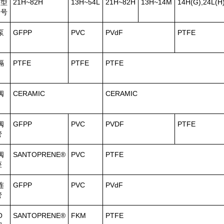
型
21H~82H
13H~54L
21H~82H
13H~14M
14H(G),24L(H
号
泵
GFPP
PVC
PVdF
PTFE
隔
PTFE
PTFE
PTFE
阀
CERAMIC
CERAMIC
阀
GFPP
PVC
PVDF
PTFE
管
阀
SANTOPRENE®
PVC
PTFE
座
连
GFPP
PVC
PVdF
管
O
SANTOPRENE®
FKM
PTFE