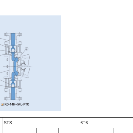
STS
6T6