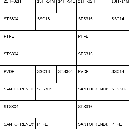
)
21H~82H
13H~14M
14H~54L
21H~82H
13H~14
STS304
SSC13
STS316
SSC14
PTFE
PTFE
STS304
STS316
PVDF
SSC13
STS304
PVDF
SSC14
SANTOPRENE®
STS304
SANTOPRENE®
STS316
STS304
STS316
SANTOPRENE®
PTFE
SANTOPRENE®
PTFE