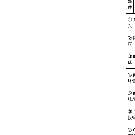
部
件
① 
头
② 
膜
③ 
球
④ 
球
⑤ 
球
⑥ 
接
⑦ 