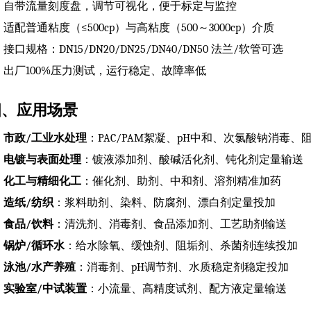
自带流量刻度盘，调节可视化，便于标定与监控
适配普通粘度（≤500cp）与高粘度（500～3000cp）介质
接口规格：DN15/DN20/DN25/DN40/DN50 法兰/软管可选
出厂100%压力测试，运行稳定、故障率低
四、应用场景
市政/工业水处理
：PAC/PAM絮凝、pH中和、次氯酸钠消毒
电镀与表面处理
：镀液添加剂、酸碱活化剂、钝化剂定量输送
化工与精细化工
：催化剂、助剂、中和剂、溶剂精准加药
造纸/纺织
：浆料助剂、染料、防腐剂、漂白剂定量投加
食品/饮料
：清洗剂、消毒剂、食品添加剂、工艺助剂输送
锅炉/循环水
：给水除氧、缓蚀剂、阻垢剂、杀菌剂连续投加
泳池/水产养殖
：消毒剂、pH调节剂、水质稳定剂稳定投加
实验室/中试装置
：小流量、高精度试剂、配方液定量输送