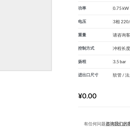
功率
0.75 kW
电压
3相 220
重量
请咨询
控制方式
冲程长
扬程
3.5 bar
进出口尺寸
软管 / 
¥
0.00
有任何问题
咨询我们的