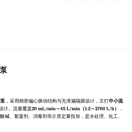
量泵
量泵
，采用精密偏心驱动结构与无泄漏隔膜设计，主打
中小流
设计。流量覆盖
20 mL/min～45 L/min（1.2～2700 L/h）
，
类酸碱、絮凝剂、消毒剂等介质定量投加，是水处理、化工、