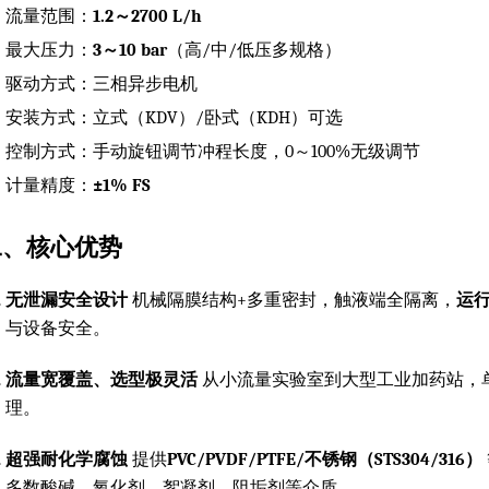
流量范围：
1.2～2700 L/h
最大压力：
3～10 bar
（高/中/低压多规格）
驱动方式：三相异步电机
安装方式：立式（KDV）/卧式（KDH）可选
控制方式：手动旋钮调节冲程长度，0～100%无级调节
计量精度：
±1% FS
二、核心优势
无泄漏安全设计
机械隔膜结构+多重密封，触液端全隔离，
运
与设备安全。
流量宽覆盖、选型极灵活
从小流量实验室到大型工业加药站，
理。
超强耐化学腐蚀
提供
PVC/PVDF/PTFE/不锈钢（STS304/316）
多数酸碱、氧化剂、絮凝剂、阻垢剂等介质。