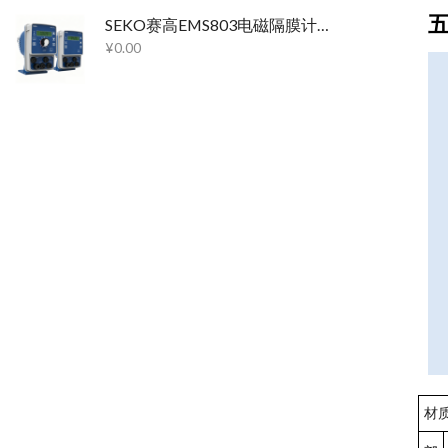
SEKO赛高EMS803电磁隔膜计量泵
¥
0.00
材