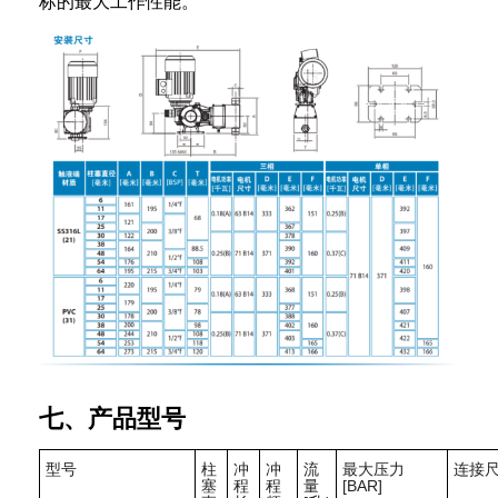
标的最大工作性能。
七、产品型号
型号
柱
冲
冲
流
最大压力
连接
塞
程
程
量
[BAR]