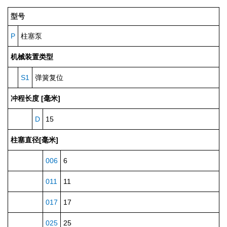
型号
P
柱塞泵
机械装置类型
S1
弹簧复位
冲程长度 [毫米]
D
15
柱塞直径[毫米]
006
6
011
11
017
17
025
25