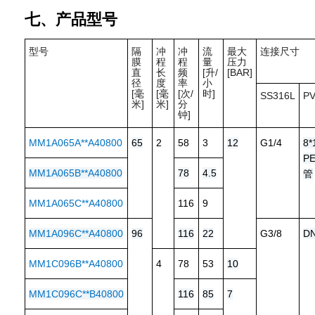
七、产品型号
型号
隔
冲
冲
流
最大
连接尺寸
膜
程
程
量
压力
直
长
频
[升/
[BAR]
径
度
率
小
[毫
[毫
[次/
时]
SS316L
P
米]
米]
分
钟]
MM1A065A**A40800
65
2
58
3
12
G1/4
8*
P
MM1A065B**A40800
78
4.5
管
MM1A065C**A40800
116
9
MM1A096C**A40800
96
116
22
G3/8
D
MM1C096B**A40800
4
78
53
10
MM1C096C**B40800
116
85
7