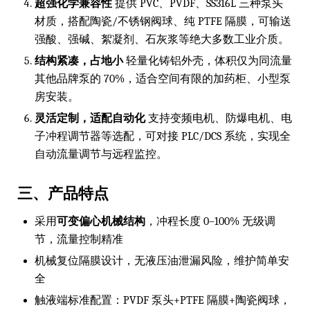
超强化学兼容性
提供 PVC、PVDF、SS316L 三种泵头
材质，搭配陶瓷/不锈钢阀球、纯 PTFE 隔膜，可输送
强酸、强碱、絮凝剂、石灰浆等绝大多数工业介质。
结构紧凑，占地小
轻量化铸铝外壳，体积仅为同流量
其他品牌泵的 70%，适合空间有限的加药柜、小型泵
房安装。
灵活定制，适配自动化
支持变频电机、防爆电机、电
子冲程调节器等选配，可对接 PLC/DCS 系统，实现全
自动流量调节与远程监控。
三、产品特点
采用
可变偏心机械结构
，冲程长度 0–100% 无级调
节，流量控制精准
机械复位隔膜设计，无液压油泄漏风险，维护简单安
全
触液端标准配置：PVDF 泵头+PTFE 隔膜+陶瓷阀球，