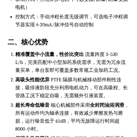
电机）
控制方式：手动冲程长度无级调节，可选电子冲程调
节器实现 4-20mA/脉冲信号自动控制
二、核心优势
精准覆盖中小流量，性价比突出
流量跨度 3–530
L/h，完美匹配中小型加药系统需求，无需为冗余流
量买单，单台泵即可覆盖多数常规工业加药工况。
高吸头性能优异
PTFE 隔膜与机械移动部件刚性连
接，吸排液阶段充分利用电机动力，可在高吸程、长
管路工况下稳定自吸，无需额外引液装置。
超长寿命低噪音
核心机械部件采用
全封闭油浴润滑
，
所有运动件均为轴承连接，有效减少摩擦发热与磨
损，运行噪音低于 65dB，平均无故障运行时间超
8000 小时。