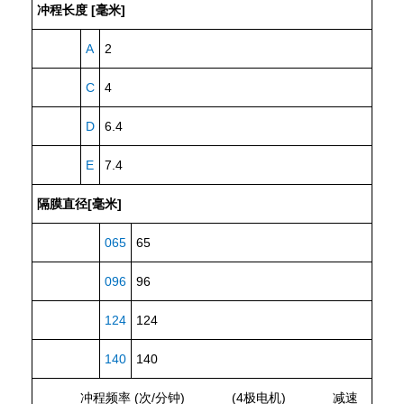
冲程长度 [毫米]
A
2
C
4
D
6.4
E
7.4
隔膜直径[毫米]
065
65
096
96
124
124
140
140
冲程频率 (次/分钟)
(4极电机)
减速