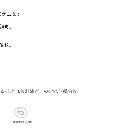
加药工况：
消毒。
输送。
长的PE管(排液管)、4米PVC管(吸液管)