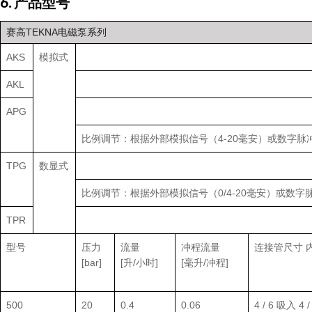
6. 产品型号
赛高TEKNA电磁泵系列
AKS
模拟式
AKL
APG
比例调节：根据外部模拟信号（4-20毫安）或数字
TPG
数显式
比例调节：根据外部模拟信号（0/4-20毫安）或
TPR
型号
压力
流量
冲程流量
连接管尺寸 内
[bar]
[升/小时]
[毫升/冲程]
500
20
0.4
0.06
4 / 6 吸入 4 