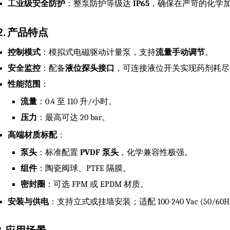
工业级安全防护
：整泵防护等级达
IP65
，确保在严苛的化学
2. 产品特点
控制模式
：模拟式电磁驱动计量泵，支持
流量手动调节
。
安全监控
：配备
液位探头接口
，可连接液位开关实现药剂耗尽
性能范围
：
流量
：0.4 至 110 升/小时。
压力
：最高可达 20 bar。
高端材质标配
：
泵头
：标准配置
PVDF 泵头
，化学兼容性极强。
组件
：陶瓷阀球、PTFE 隔膜。
密封圈
：可选 FPM 或 EPDM 材质。
安装与供电
：支持立式或挂墙安装；适配 100-240 Vac (50/6