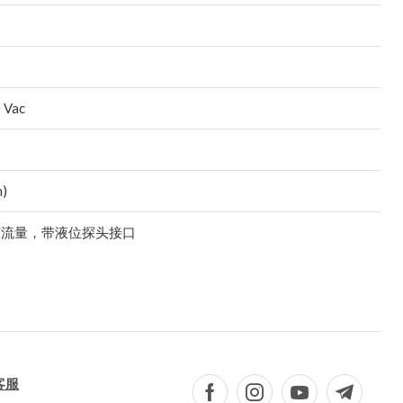
 Vac
m)
节流量，带液位探头接口
客服