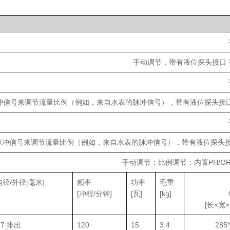
手动调节，带有液位探头接口 
脉冲信号来调节流量比例（例如，来自水表的脉冲信号），带有液位探头接
数字脉冲信号来调节流量比例（例如，来自水表的脉冲信号），带有液位探头
手动调节；比例调节：内置PH/O
径/外径[毫米]
频率
功率
毛重
[冲程/分钟]
[瓦]
[kg]
[长×宽×
/ 7 排出
120
15
3.4
285