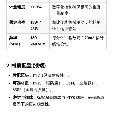
计量精度
±1.0%
数字化控制确保极高的重复
计量精度
额定功率
15W /
相比传统机械驱动，能耗更
25W
低且运行静音
频率
180 –
每分钟冲程数随 4-20mA 信号
(SPM)
240 SPM
线性变动
2. 材质配置 (液端)
标配泵头
：PVC（经济耐腐蚀）。
可选材质
：PVDF（强防腐）、PTFE（全兼容）、
SS316（金属高强度）。
密封与阀球
：标配陶瓷阀球与 PTFE 阀座，确保高频
启闭下的密封稳定性。