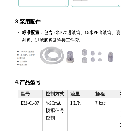
3. 泵用配件
标准配置
：包含 2米PVC进液管、1.5米PE出液管、喷
射阀、过滤底阀及连接三件套。
4. 产品型号
型号
控制方式
流量
扬程
材质
EM-01-07
4-20mA
1 L/h
7 bar
可选
模拟信号
PVC,
控制
PVDF
PTFE