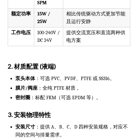
SPM
额定功率
15W /
相比传统驱动方式更加节能
25W
且运行安静
工作电压
100-240V /
提供交流宽压和直流两种供
DC 24V
电方案
2. 材质配置 (液端)
泵头本体
：可选 PVC、PVDF、PTFE 或 SS316。
膜片/阀座
：全纯 PTFE 材质 。
密封圈
：标配 FKM（可选 EPDM 等）。
3. 安装物理特性
安装尺寸
：提供 A、B、C、D 四种安装规格，对应不
同的空间与排量需求。