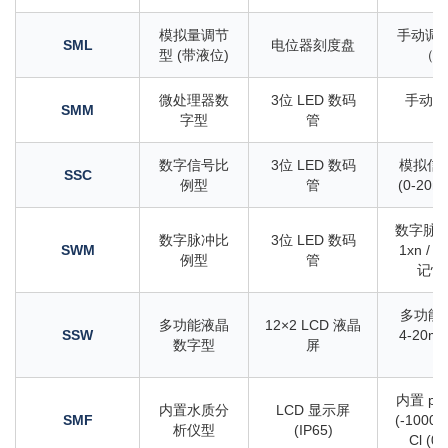
模拟量调节
手动调节 
SML
电位器刻度盘
型 (带液位)
（双
微处理器数
3位 LED 数码
手动数
SMM
字型
管
1
数字信号比
3位 LED 数码
模拟信
SSC
例型
管
(0-20m
数字脉冲
数字脉冲比
3位 LED 数码
SWM
1xn / 分
例型
管
记忆 
多功能：
多功能液晶
12×2 LCD 液晶
SSW
4-20mA,
数字型
屏
1
内置 pH (
内置水质分
LCD 显示屏
SMF
(-1000~
析仪型
(IP65)
Cl (0