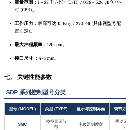
流量范围
：1 – 22 升/小时 (L/H) / 0.26 – 5.26 加仑/小
时 (GPH)。
工作压力
：最高可达 15 Barg / 290 PSI (具体视型号配
置而定)。
最大冲程频率
：120 spm。
接口尺寸
：4/6 mm。
七、 关键性能参数
SDP 系列控制型号分类
型号 (MODEL)
类型 (TYPE)
显示与控制界面
调节方式
模拟量调节
手动调节 
SMC
电位器刻度盘
型
（双