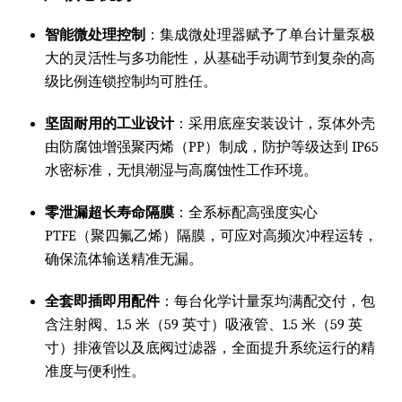
智能微处理控制
：集成微处理器赋予了单台计量泵极
大的灵活性与多功能性，从基础手动调节到复杂的高
级比例连锁控制均可胜任。
坚固耐用的工业设计
：采用底座安装设计，泵体外壳
由防腐蚀增强聚丙烯（PP）制成，防护等级达到 IP65
水密标准，无惧潮湿与高腐蚀性工作环境。
零泄漏超长寿命隔膜
：全系标配高强度实心
PTFE（聚四氟乙烯）隔膜，可应对高频次冲程运转，
确保流体输送精准无漏。
全套即插即用配件
：每台化学计量泵均满配交付，包
含注射阀、1.5 米（59 英寸）吸液管、1.5 米（59 英
寸）排液管以及底阀过滤器，全面提升系统运行的精
准度与便利性。