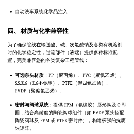
自动洗车系统化学品注入
四、 材质与化学兼容性
为了确保管线在输送酸、碱、次氯酸钠及各类有机溶剂
时的化学稳定性，过流部件（液端）提供多种标准配
置，完美兼容您的各类复杂工程管线：
可选泵头材质
：PP（聚丙烯）、PVC（聚氯乙烯）、
S.S.316（316不锈钢）、PTFE（聚四氟乙烯）、
PVDF（聚偏氟乙烯）。
密封与阀球系统
：提供 FPM（氟橡胶）唇形阀及 O 型
圈，结合高耐磨的陶瓷阀球组件（如 PVDF 泵头搭配
陶瓷阀球及 FPM 或 PTFE 密封件），构建极强的抗腐
蚀矩阵。