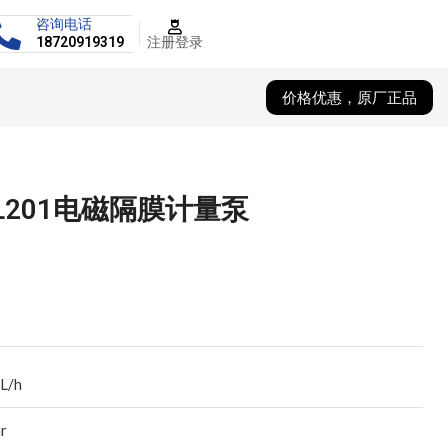
咨询电话
注册登录
18720919319
价格优惠，原厂正品
ML201电磁隔膜计量泵
 L/h
ar