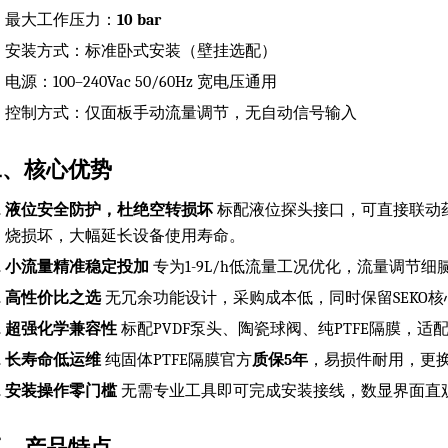
最大工作压力：
10 bar
安装方式：标准卧式安装（壁挂选配）
电源：100–240Vac 50/60Hz 宽电压通用
控制方式：仅面板手动流量调节，无自动信号输入
二、核心优势
液位安全防护，杜绝空转损坏
标配液位探头接口，可直接联动
烧损坏，大幅延长设备使用寿命。
小流量精准稳定投加
专为1-9L/h低流量工况优化，流量调节
高性价比之选
无冗余功能设计，采购成本低，同时保留SEKO
超强化学兼容性
标配PVDF泵头、陶瓷球阀、纯PTFE隔膜，
长寿命低运维
纯固体PTFE隔膜官方
质保5年
，易损件耐用，更
安装操作零门槛
无需专业工具即可完成安装接线，数显界面直
三、产品特点