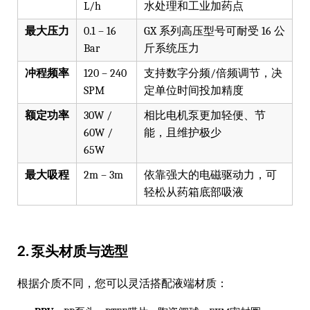
L/h
水处理和工业加药点
最大压力
0.1 – 16
GX 系列高压型号可耐受 16 公
Bar
斤系统压力
冲程频率
120 – 240
支持数字分频/倍频调节，决
SPM
定单位时间投加精度
额定功率
30W /
相比电机泵更加轻便、节
60W /
能，且维护极少
65W
最大吸程
2m – 3m
依靠强大的电磁驱动力，可
轻松从药箱底部吸液
2. 泵头材质与选型
根据介质不同，您可以灵活搭配液端材质：