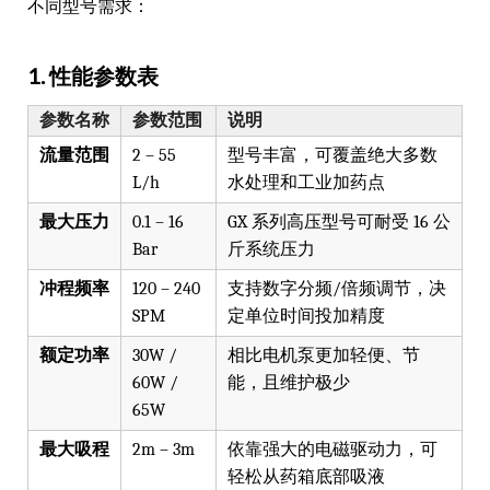
不同型号需求：
1. 性能参数表
参数名称
参数范围
说明
流量范围
2 – 55
型号丰富，可覆盖绝大多数
L/h
水处理和工业加药点
最大压力
0.1 – 16
GX 系列高压型号可耐受 16 公
Bar
斤系统压力
冲程频率
120 – 240
支持数字分频/倍频调节，决
SPM
定单位时间投加精度
额定功率
30W /
相比电机泵更加轻便、节
60W /
能，且维护极少
65W
最大吸程
2m – 3m
依靠强大的电磁驱动力，可
轻松从药箱底部吸液