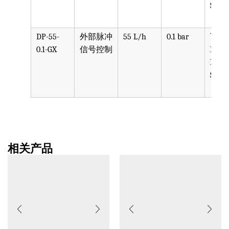
SST, 
DP-55-
外部脉冲
55 L/h
0.1 bar
可选
0.1-GX
信号控制
PPV, 
PVDF
SST, 
相关产品