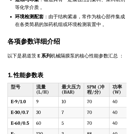
等化学介质 。
环境检测配套
：由于结构紧凑，常作为核心部件集成
在各类简易的加药机组或环境检测装置中 。
各项参数详细介绍
以下是易道茨
E 系列
机械隔膜泵的核心性能参数汇总 ：
1. 性能参数表
型号
流量
最大压力
SPM (冲
功率
(L/H)
(BAR)
程/分)
(W)
E-9/1.0
9
10
70
40
E-30/0.7
30
7
70
40
E-60/0.5
60
5
70
40
E-
120
3
88
40