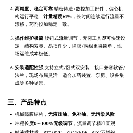
高精度、稳定可靠
精密铸造+数控加工部件，偏心机
构运行平稳，
计量精度±1%
，长时间连续运行流量不
漂移，药剂投加稳定一致。
操作维护极简
旋钮式流量调节，无需工具即可快速设
定；结构紧凑、易损件少，隔膜/阀组更换简单，现
场运维成本极低。
安装适配性强
支持立式/卧式双安装，接口兼容软管/
法兰，现场布局灵活，适合加药装置、泵房、设备集
成等多种场景。
三、产品特点
机械隔膜结构，
无液压油、免补油、无污染风险
冲程长度
0～100%无级调节
，流量调节精准直观
触液端材质：PTC/PVC、FTC/PVDF、STS/不锈钢、