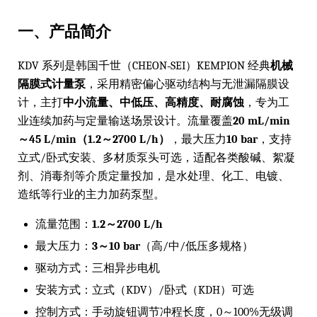
一、产品简介
KDV 系列是韩国千世（CHEON‑SEI）KEMPION 经典
机械
隔膜式计量泵
，采用精密偏心驱动结构与无泄漏隔膜设
计，主打
中小流量、中低压、高精度、耐腐蚀
，专为工
业连续加药与定量输送场景设计。流量覆盖
20 mL/min
～45 L/min（1.2～2700 L/h）
，最大压力
10 bar
，支持
立式/卧式安装、多材质泵头可选，适配各类酸碱、絮凝
剂、消毒剂等介质定量投加，是水处理、化工、电镀、
造纸等行业的主力加药泵型。
流量范围：
1.2～2700 L/h
最大压力：
3～10 bar
（高/中/低压多规格）
驱动方式：三相异步电机
安装方式：立式（KDV）/卧式（KDH）可选
控制方式：手动旋钮调节冲程长度，0～100%无级调