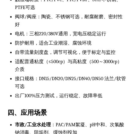
PTFE可选
阀球/阀座：陶瓷、不锈钢可选，耐腐耐磨、密封性
好
电机：三相220/380V通用，宽电压稳定运行
防护耐用，适合工业潮湿、腐蚀环境
自带流量刻度盘，调节可视化，便于标定与监控
适配普通粘度（≤500cp）与高粘度（500～3000cp）
介质
接口规格：DN15/DN20/DN25/DN40/DN50 法兰/软管
可选
出厂100%压力测试，运行稳定、故障率低
四、应用场景
市政/工业水处理
：PAC/PAM絮凝、pH中和、次氯酸
钠消毒、阻垢剂、缓蚀剂投加