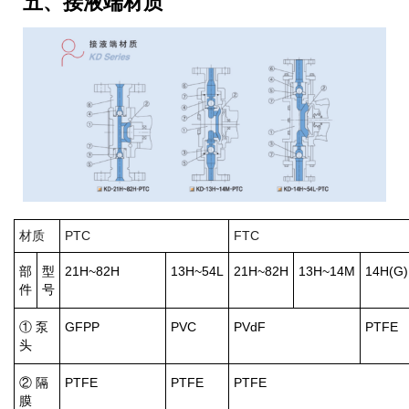
五、接液端材质
材质
PTC
FTC
部
型
21H~82H
13H~54L
21H~82H
13H~14M
14H(G)
件
号
① 泵
GFPP
PVC
PVdF
PTFE
头
② 隔
PTFE
PTFE
PTFE
膜