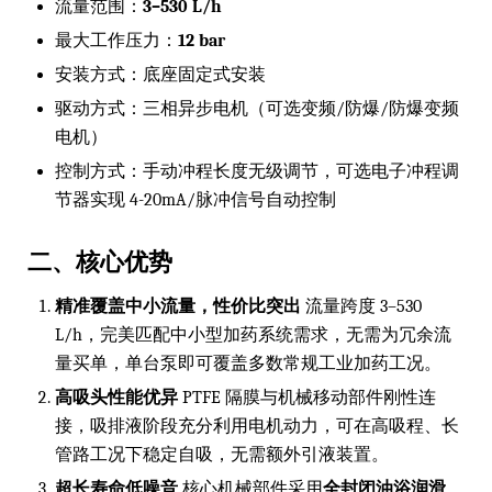
流量范围：
3–530 L/h
最大工作压力：
12 bar
安装方式：底座固定式安装
驱动方式：三相异步电机（可选变频/防爆/防爆变频
电机）
控制方式：手动冲程长度无级调节，可选电子冲程调
节器实现 4-20mA/脉冲信号自动控制
二、核心优势
精准覆盖中小流量，性价比突出
流量跨度 3–530
L/h，完美匹配中小型加药系统需求，无需为冗余流
量买单，单台泵即可覆盖多数常规工业加药工况。
高吸头性能优异
PTFE 隔膜与机械移动部件刚性连
接，吸排液阶段充分利用电机动力，可在高吸程、长
管路工况下稳定自吸，无需额外引液装置。
超长寿命低噪音
核心机械部件采用
全封闭油浴润滑
，