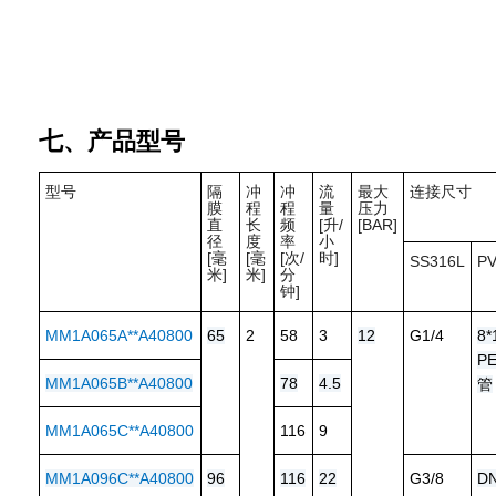
七、产品型号
型号
隔
冲
冲
流
最大
连接尺寸
膜
程
程
量
压力
直
长
频
[升/
[BAR]
径
度
率
小
[毫
[毫
[次/
时]
SS316L
P
米]
米]
分
钟]
MM1A065A**A40800
65
2
58
3
12
G1/4
8*
P
MM1A065B**A40800
78
4.5
管
MM1A065C**A40800
116
9
MM1A096C**A40800
96
116
22
G3/8
D