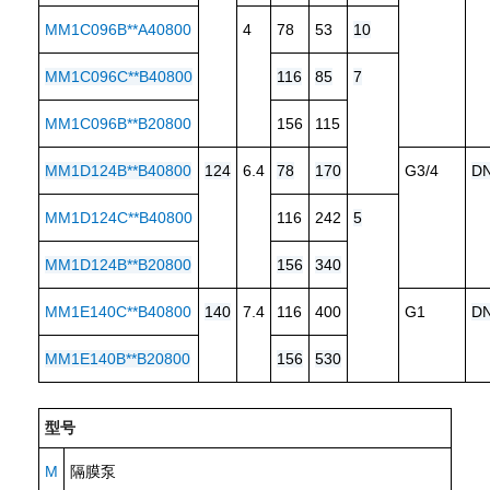
MM1C096B**A40800
4
78
53
10
MM1C096C**B40800
116
85
7
MM1C096B**B20800
156
115
MM1D124B**B40800
124
6.4
78
170
G3/4
D
MM1D124C**B40800
116
242
5
MM1D124B**B20800
156
340
MM1E140C**B40800
140
7.4
116
400
G1
D
MM1E140B**B20800
156
530
型号
M
隔膜泵