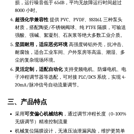
损，运行噪音低于 65dB，平均无故障运行时间超过
8000 小时。
超强化学兼容性
提供 PVC、PVDF、SS316L 三种泵头
材质，搭配陶瓷/不锈钢阀球、纯 PTFE 隔膜，可输送
强酸、强碱、絮凝剂、石灰浆等绝大多数工业介质。
坚固耐用，适应恶劣环境
高强度铸铝外壳，抗冲击、
耐腐蚀，适合工业车间、户外泵房等高温、潮湿、多
尘的复杂现场环境。
灵活定制，适配自动化
支持变频电机、防爆电机、电
子冲程调节器等选配，可对接 PLC/DCS 系统，实现 4-
20mA/脉冲信号自动流量调节。
三、产品特点
采用
可变偏心机械结构
，通过调节冲程长度（0–100%
无级调节）精准控制流量
机械复位隔膜设计，无液压油泄漏风险，维护更简单