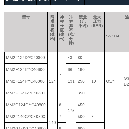
型号
隔
冲
冲
流量
最大
连
膜
程
程
(升/
压力
直
长
频
小时)
(BAR)
径
度
率
(毫
(毫
(次/
SS316L
米)
米)
分
钟)
MM2F124D**C40800
43
80
MM2F124E**C40800
86
180
7
G3
MM2F124F**C40800
124
131
250
10
G3/4
D2
MM2F124G**C40800
350
MM2G124G**C40800
8
450
175
MM2F140G**C40800
7
500
7
140
MM2G140G**C40800
8
600