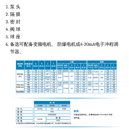
泵 头
隔 膜
密 封
阀 球
球 座
备选可配备变频电机、 防爆电机或4-20mA电子冲程调
节器。