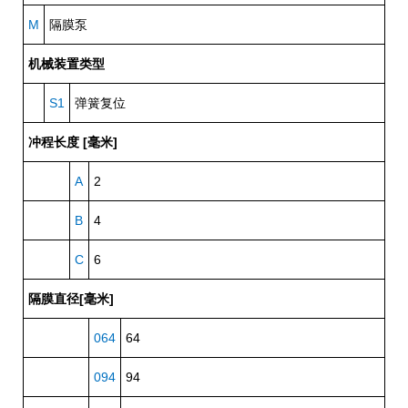
M
隔膜泵
机械装置类型
S1
弹簧复位
冲程长度 [毫米]
A
2
B
4
C
6
隔膜直径[毫米]
064
64
094
94