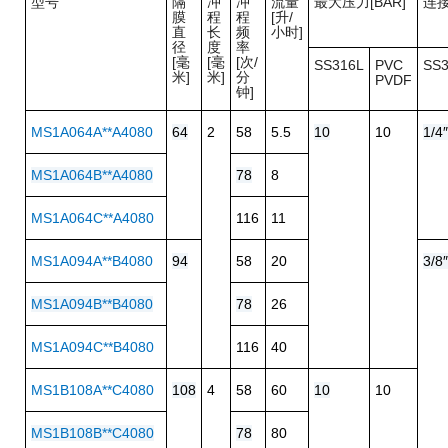
型号
隔
冲
冲
流量
最大压力[BAR]
连
膜
程
程
[升/
直
长
频
小时]
径
度
率
[毫
[毫
[次/
SS316L
PVC
SS3
米]
米]
分
PVDF
钟]
MS1A064A**A4080
64
2
58
5.5
10
10
1/4
MS1A064B**A4080
78
8
MS1A064C**A4080
116
11
MS1A094A**B4080
94
58
20
3/8
MS1A094B**B4080
78
26
MS1A094C**B4080
116
40
MS1B108A**C4080
108
4
58
60
10
10
MS1B108B**C4080
78
80