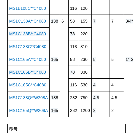
MS1B108C**C4080
116
120
MS1C138A**C4080
138
6
58
155
7
7
3/4
MS1C138B**C4080
78
220
MS1C138C**C4080
116
310
MS1C165A**C4080
165
58
230
5
5
1″ 
MS1C165B**C4080
78
330
MS1C165C**C4080
116
530
4
4
MS1C138Q**W208A
138
232
750
4.5
4.5
MS1C165Q**W208A
165
232
1200
2
2
型号