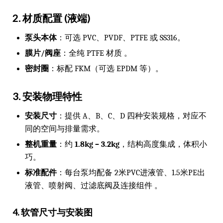
2. 材质配置 (液端)
泵头本体
：可选 PVC、PVDF、PTFE 或 SS316。
膜片/阀座
：全纯 PTFE 材质 。
密封圈
：标配 FKM（可选 EPDM 等）。
3. 安装物理特性
安装尺寸
：提供 A、B、C、D 四种安装规格，对应不
同的空间与排量需求。
整机重量
：约
1.8kg – 3.2kg
，结构高度集成，体积小
巧。
标准配件
：每台泵均配备 2米PVC进液管、1.5米PE出
液管、喷射阀、过滤底阀及连接组件 。
4. 软管尺寸与安装图