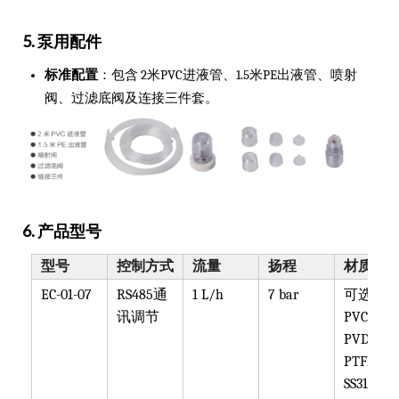
5. 泵用配件
标准配置
：包含 2米PVC进液管、1.5米PE出液管、喷射
阀、过滤底阀及连接三件套。
6. 产品型号
型号
控制方式
流量
扬程
材质
EC-01-07
RS485通
1 L/h
7 bar
可选
讯调节
PVC,
PVDF,
PTFE,
SS316