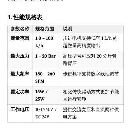
1. 性能规格表
参数名称
规格范围
说明
流量范围
1.0 – 100
步进电机支持低至 1 L/h 的
L/h
超微量高精度输出
最大压力
1 – 20 Bar
高压型号可应对 20 公斤管
路背压
最大频率
180 – 240
步进频率支持数字线性调节
SPM
额定功率
15W /
相比传统驱动方式更加节能
25W
且运行安静
工作电压
100-240V /
提供交流宽压和直流两种供
DC 24V
电方案