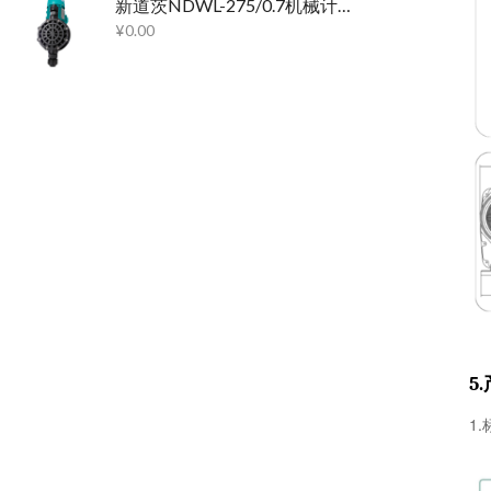
新道茨NDWL-275/0.7机械计量泵
¥
0.00
5.
1