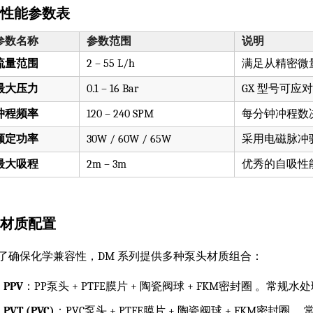
. 性能参数表
参数名称
参数范围
说明
流量范围
2 – 55 L/h
满足从精密微
最大压力
0.1 – 16 Bar
GX 型号可应
冲程频率
120 – 240 SPM
每分钟冲程数
额定功率
30W / 60W / 65W
采用电磁脉冲
最大吸程
2m – 3m
优秀的自吸性
. 材质配置
了确保化学兼容性，DM 系列提供多种泵头材质组合：
PPV
：PP泵头 + PTFE膜片 + 陶瓷阀球 + FKM密封圈 。常
PVT (PVC)
：PVC泵头 + PTFE膜片 + 陶瓷阀球 + FKM密封