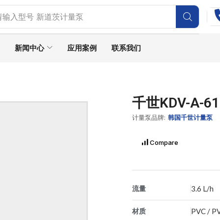
请输入型号
新道茨计量泵
新闻中心
应用案例
联系我们
千世KDV-A-
计量泵品牌:
韩国千世计量泵
Compare
流量
3.6 L/h
材质
PVC / P