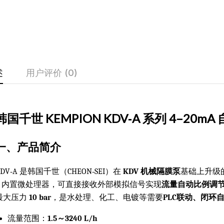
述
用户评价 (0)
韩国千世 KEMPION KDV‑A 系列 4–2
一、产品简介
KDV‑A 是韩国千世（CHEON‑SEI）在
KDV 机械隔膜泵
基础上升级
+ 内置微处理器，可直接接收外部模拟信号实现
流量自动比例调
最大压力
10 bar
，是水处理、化工、电镀等需要
PLC联动、闭环
流量范围：
1.5～3240 L/h