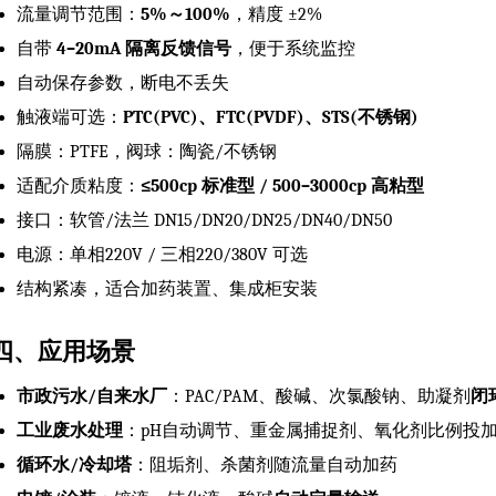
流量调节范围：
5%～100%
，精度 ±2%
自带
4–20mA 隔离反馈信号
，便于系统监控
自动保存参数，断电不丢失
触液端可选：
PTC(PVC)、FTC(PVDF)、STS(不锈钢)
隔膜：PTFE，阀球：陶瓷/不锈钢
适配介质粘度：
≤500cp 标准型 / 500–3000cp 高粘型
接口：软管/法兰 DN15/DN20/DN25/DN40/DN50
电源：单相220V / 三相220/380V 可选
结构紧凑，适合加药装置、集成柜安装
四、应用场景
市政污水/自来水厂
：PAC/PAM、酸碱、次氯酸钠、助凝剂
闭
工业废水处理
：pH自动调节、重金属捕捉剂、氧化剂比例投
循环水/冷却塔
：阻垢剂、杀菌剂随流量自动加药