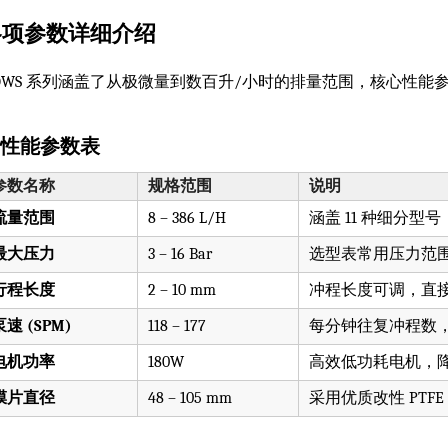
各项参数详细介绍
DWS 系列涵盖了从极微量到数百升/小时的排量范围，核心性能
. 性能参数表
参数名称
规格范围
说明
流量范围
8 – 386 L/H
涵盖 11 种细分
最大压力
3 – 16 Bar
选型表常用压力范围（
行程长度
2 – 10 mm
冲程长度可调，直
泵速 (SPM)
118 – 177
每分钟往复冲程数
电机功率
180W
高效低功耗电机，
膜片直径
48 – 105 mm
采用优质改性 PTFE