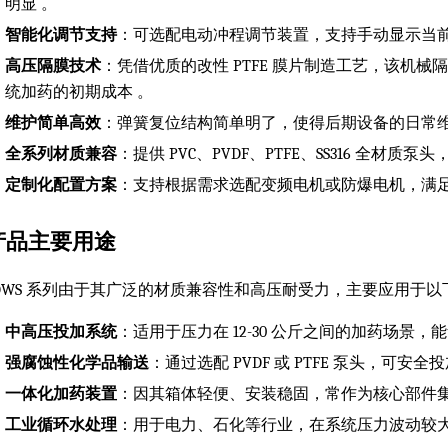
明显 。
智能化调节支持
：可选配电动冲程调节装置，支持手动显示当前冲
高压隔膜技术
：凭借优质的改性 PTFE 膜片制造工艺，该机械隔
统加药的初期成本 。
维护简单高效
：弹簧复位结构简单明了，使得后期设备的日常维
全系列材质兼容
：提供 PVC、PVDF、PTFE、SS316 
定制化配置方案
：支持根据需求选配变频电机或防爆电机，满足
产品主要用途
DWS 系列由于其广泛的材质兼容性和高压耐受力，主要应用于以
中高压投加系统
：适用于压力在 12-30 公斤之间的加药场
强腐蚀性化学品输送
：通过选配 PVDF 或 PTFE 泵头，
一体化加药装置
：因其箱体轻便、安装稳固，常作为核心部件集
工业循环水处理
：用于电力、石化等行业，在系统压力波动较