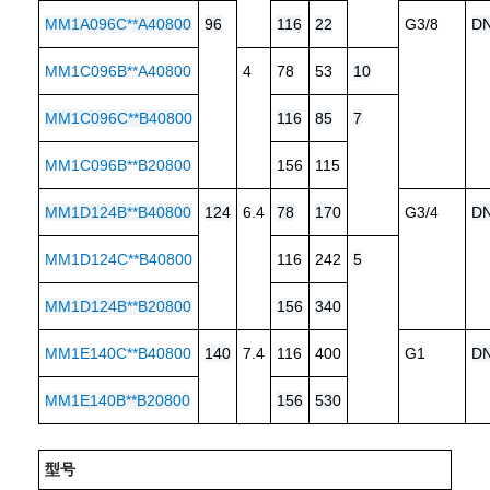
MM1A096C**A40800
96
116
22
G3/8
D
MM1C096B**A40800
4
78
53
10
MM1C096C**B40800
116
85
7
MM1C096B**B20800
156
115
MM1D124B**B40800
124
6.4
78
170
G3/4
D
MM1D124C**B40800
116
242
5
MM1D124B**B20800
156
340
MM1E140C**B40800
140
7.4
116
400
G1
D
MM1E140B**B20800
156
530
型号