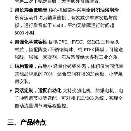
管路工况下稳定自吸，无需额外引液装置。
超长寿命低噪音
核心机械部件采用
全封闭油浴润滑
，
所有运动件均为轴承连接，有效减少摩擦发热与磨
损，运行噪音低于 65dB，平均无故障运行时间超
8000 小时。
超强化学兼容性
提供 PVC、PVDF、SS316L 三种泵头
材质，搭配陶瓷/不锈钢阀球、纯 PTFE 隔膜，可输送
强酸、强碱、絮凝剂、石灰浆等绝大多数工业介质。
结构紧凑，占地小
轻量化铸铝外壳，体积仅为同流量
其他品牌泵的 70%，适合空间有限的加药柜、小型泵
房安装。
灵活定制，适配自动化
支持变频电机、防爆电机、电
子冲程调节器等选配，可对接 PLC/DCS 系统，实现全
自动流量调节与远程监控。
三、产品特点