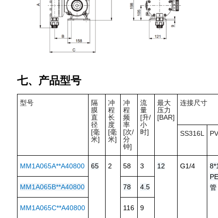
七、产品型号
型号
隔
冲
冲
流
最大
连接尺寸
膜
程
程
量
压力
直
长
频
[升/
[BAR]
径
度
率
小
[毫
[毫
[次/
时]
SS316L
P
米]
米]
分
钟]
MM1A065A**A40800
65
2
58
3
12
G1/4
8*
P
MM1A065B**A40800
78
4.5
管
MM1A065C**A40800
116
9