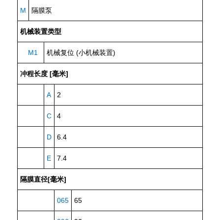
M
隔膜泵
机械装置类型
M1
机械复位 (小机械装置)
冲程长度 [毫米]
A
2
C
4
D
6.4
E
7.4
隔膜直径[毫米]
065
65