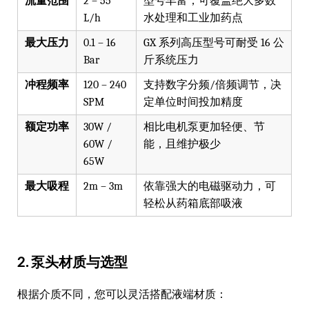
流量范围
2 – 55
型号丰富，可覆盖绝大多数
L/h
水处理和工业加药点
最大压力
0.1 – 16
GX 系列高压型号可耐受 16 公
Bar
斤系统压力
冲程频率
120 – 240
支持数字分频/倍频调节，决
SPM
定单位时间投加精度
额定功率
30W /
相比电机泵更加轻便、节
60W /
能，且维护极少
65W
最大吸程
2m – 3m
依靠强大的电磁驱动力，可
轻松从药箱底部吸液
2. 泵头材质与选型
根据介质不同，您可以灵活搭配液端材质：