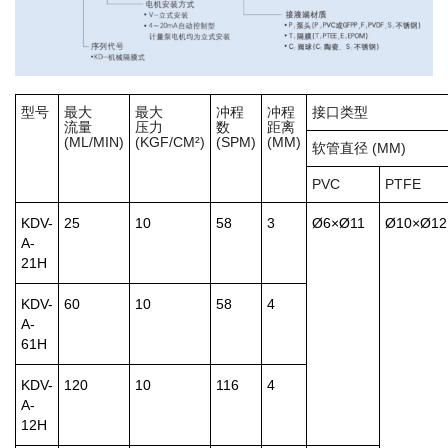
型号
最大
最大
冲程
冲程
接口类型
流量
压力
数
距离
(ML/MIN)
(KGF/CM²)
(SPM)
(MM)
软管直径 (MM)
PVC
PTFE
KDV-
25
10
58
3
Ø6×Ø11
Ø10×Ø12
A-
21H
KDV-
60
10
58
4
A-
61H
KDV-
120
10
116
4
A-
12H