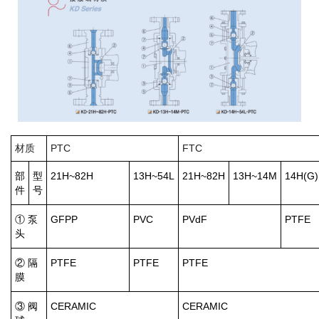
材质
PTC
FTC
部
型
21H~82H
13H~54L
21H~82H
13H~14M
14H(G)
件
号
① 泵
GFPP
PVC
PVdF
PTFE
头
② 隔
PTFE
PTFE
PTFE
膜
③ 阀
CERAMIC
CERAMIC