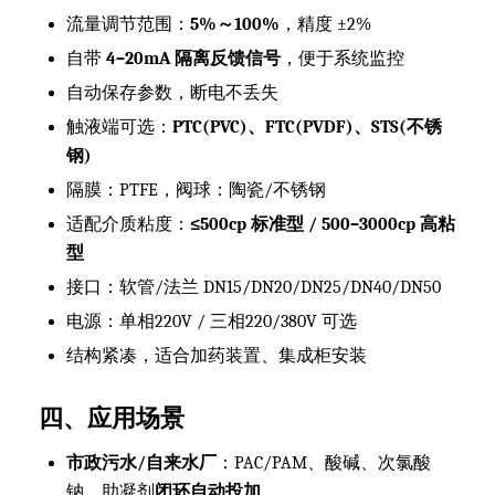
流量调节范围：
5%～100%
，精度 ±2%
自带
4–20mA 隔离反馈信号
，便于系统监控
自动保存参数，断电不丢失
触液端可选：
PTC(PVC)、FTC(PVDF)、STS(不锈
钢)
隔膜：PTFE，阀球：陶瓷/不锈钢
适配介质粘度：
≤500cp 标准型 / 500–3000cp 高粘
型
接口：软管/法兰 DN15/DN20/DN25/DN40/DN50
电源：单相220V / 三相220/380V 可选
结构紧凑，适合加药装置、集成柜安装
四、应用场景
市政污水/自来水厂
：PAC/PAM、酸碱、次氯酸
钠、助凝剂
闭环自动投加