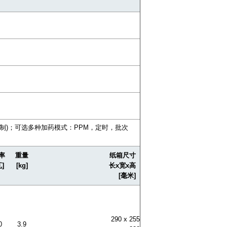
控制)；可选多种加药模式：PPM，定时，批次
率
重量
纸箱尺寸
瓦]
[kg]
长x宽x高
[毫米]
290 x 255
0
3.9