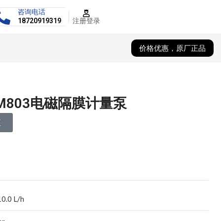
咨询电话
注册登录
18720919319
价格优惠，原厂正品
MM803电磁隔膜计量泵
泵
10.0 L/h