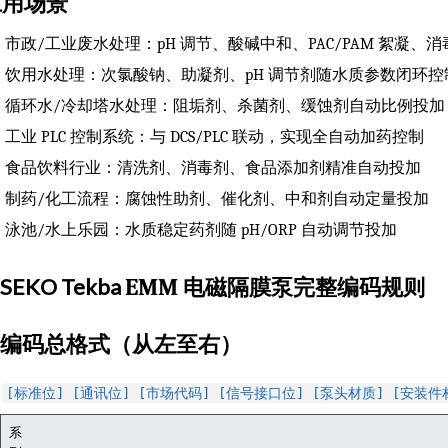
应用场景
市政/工业废水处理：pH 调节、酸碱中和、PAC/PAM 絮凝、
饮用水处理：次氯酸钠、助凝剂、pH 调节剂随水质参数闭环控
循环水/冷却塔水处理：阻垢剂、杀菌剂、缓蚀剂自动比例投加
工业 PLC 控制系统：与 DCS/PLC 联动，实现全自动加药控制
食品饮料行业：清洗剂、消毒剂、食品添加剂精准自动投加
制药/化工流程：腐蚀性助剂、催化剂、中和剂自动定量投加
泳池/水上乐园：水质稳定药剂随 pH/ORP 自动调节投加
SEKO Tekba
EMM
电磁隔膜泵完整编码规则
编码总格式（从左至右）
[标准位] [通讯位] [市场代码] [信号接口位] [泵头材质] [安装件
系