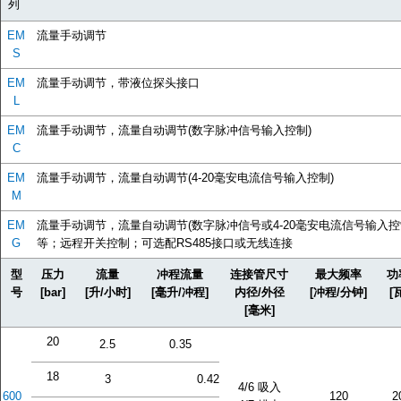
列
EM
流量手动调节
S
EM
流量手动调节，带液位探头接口
L
EM
流量手动调节，流量自动调节(数字脉冲信号输入控制)
C
EM
流量手动调节，流量自动调节(4-20毫安电流信号输入控制)
M
EM
流量手动调节，流量自动调节(数字脉冲信号或4-20毫安电流信号输入
G
等；远程开关控制；可选配RS485接口或无线连接
型
压力
流量
冲程流量
连接管尺寸
最大频率
功
号
[bar]
[升/小时]
[毫升/冲程]
内径/外径
[冲程/分钟]
[
[毫米]
20
2.5
0.35
18
3
0.42
4/6 吸入
600
120
2