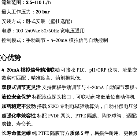
流量范围：
2.5–110 L/h
最大工作压力：
20 bar
安装方式：卧式安装（壁挂选配）
电源：100–240Vac 50/60Hz 宽电压通用
控制模式：手动调节 + 4–20mA 模拟信号自动控制
核心优势
4–20mA 模拟信号精准联动
可接收 PLC、pH/ORP 仪表、流量变
数实时匹配，精准度高、药剂损耗低。
双模式调节更灵活
支持面板手动调节与 4–20mA 自动调节
液位安全保护
标配液位探头接口，可联动药箱低液位自动停机
加药稳定不波动
搭载 SEKO 专利电磁驱动算法，自动补偿电
超强化学兼容性
标配 PVDF 泵头、PTFE 隔膜、陶瓷球阀
腐蚀、寿命长。
长寿命低运维
纯 PTFE 隔膜官方
质保 5 年
，易损件耐用、更换