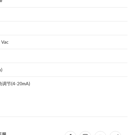
ar
 Vac
m)
调节(4-20mA)
客服