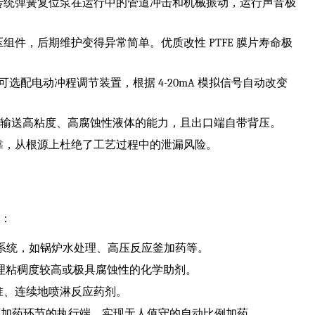
传统弹簧复位泵在运行中的管道冲击和机械振动，运行声音极
件，后期维护变得异常简单。优质改性 PTFE 膜片寿命极
选配电动冲程调节装置，根据 4-20mA 模拟信号自动改变
具备输送高粘度、高腐蚀性液体的能力，且出口端自带背压。
靠，从根源上杜绝了工艺过程中的泄漏风险。
程：
业管路系统，如锅炉水处理、高压反应釜加药等。
，处理粘稠度较高或极具腐蚀性的化学助剂。
准、连续地喷淋反应药剂。
慧工厂加药环节的执行端，实现无人值守的自动比例加药。