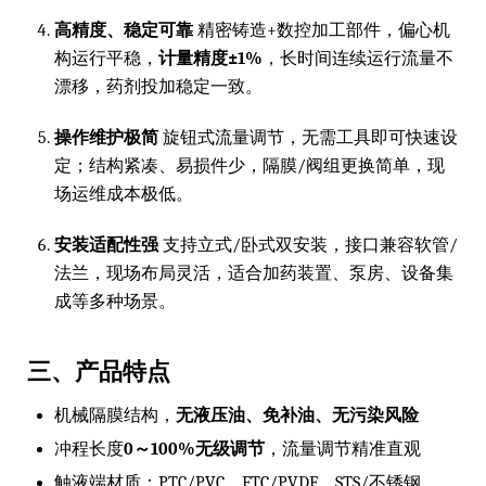
高精度、稳定可靠
精密铸造+数控加工部件，偏心机
构运行平稳，
计量精度±1%
，长时间连续运行流量不
漂移，药剂投加稳定一致。
操作维护极简
旋钮式流量调节，无需工具即可快速设
定；结构紧凑、易损件少，隔膜/阀组更换简单，现
场运维成本极低。
安装适配性强
支持立式/卧式双安装，接口兼容软管/
法兰，现场布局灵活，适合加药装置、泵房、设备集
成等多种场景。
三、产品特点
机械隔膜结构，
无液压油、免补油、无污染风险
冲程长度
0～100%无级调节
，流量调节精准直观
触液端材质：PTC/PVC、FTC/PVDF、STS/不锈钢、