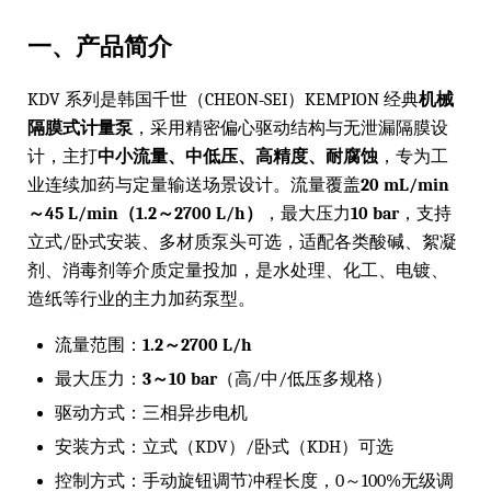
一、产品简介
KDV 系列是韩国千世（CHEON‑SEI）KEMPION 经典
机械
隔膜式计量泵
，采用精密偏心驱动结构与无泄漏隔膜设
计，主打
中小流量、中低压、高精度、耐腐蚀
，专为工
业连续加药与定量输送场景设计。流量覆盖
20 mL/min
～45 L/min（1.2～2700 L/h）
，最大压力
10 bar
，支持
立式/卧式安装、多材质泵头可选，适配各类酸碱、絮凝
剂、消毒剂等介质定量投加，是水处理、化工、电镀、
造纸等行业的主力加药泵型。
流量范围：
1.2～2700 L/h
最大压力：
3～10 bar
（高/中/低压多规格）
驱动方式：三相异步电机
安装方式：立式（KDV）/卧式（KDH）可选
控制方式：手动旋钮调节冲程长度，0～100%无级调