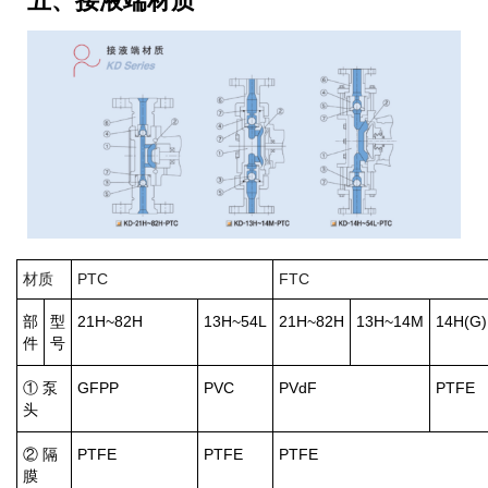
材质
PTC
FTC
部
型
21H~82H
13H~54L
21H~82H
13H~14M
14H(G)
件
号
① 泵
GFPP
PVC
PVdF
PTFE
头
② 隔
PTFE
PTFE
PTFE
膜