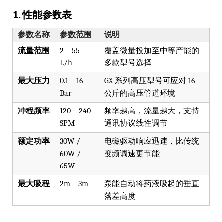
1. 性能参数表
参数名称
参数范围
说明
流量范围
2 – 55
覆盖微量投加至中等产能的
L/h
多款型号选择
最大压力
0.1 – 16
GX 系列高压型号可应对 16
Bar
公斤的高压管道环境
冲程频率
120 – 240
频率越高，流量越大，支持
SPM
通讯协议线性调节
额定功率
30W /
电磁驱动响应迅速，比传统
60W /
变频调速更节能
65W
最大吸程
2m – 3m
泵能自动将药液吸起的垂直
落差高度