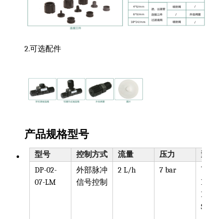
2.可选配件
产品规格型号
型号
控制方式
流量
压力
泵头
DP-02-
外部脉冲
2 L/h
7 bar
可选
07-LM
信号控制
PPV, 
PVDF
SST, 