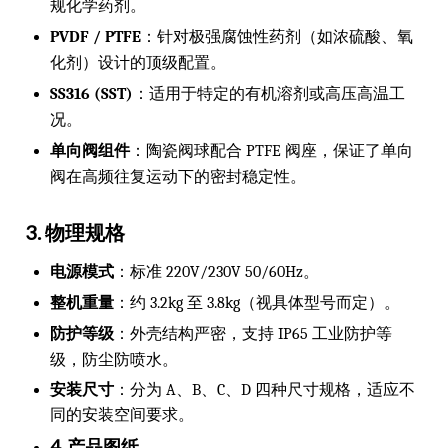
规化学药剂。
PVDF / PTFE
：针对极强腐蚀性药剂（如浓硫酸、氧
化剂）设计的顶级配置。
SS316 (SST)
：适用于特定的有机溶剂或高压高温工
况。
单向阀组件
：陶瓷阀球配合 PTFE 阀座，保证了单向
阀在高频往复运动下的密封稳定性。
3. 物理规格
电源模式
：标准 220V/230V 50/60Hz。
整机重量
：约 3.2kg 至 3.8kg（视具体型号而定）。
防护等级
：外壳结构严密，支持 IP65 工业防护等
级，防尘防喷水。
安装尺寸
：分为 A、B、C、D 四种尺寸规格，适应不
同的安装空间要求。
4. 产品图纸