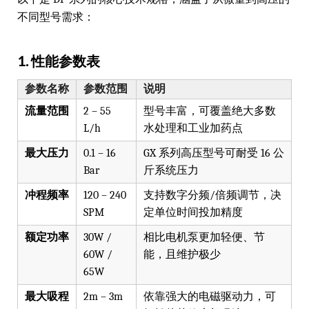
不同型号需求：
1. 性能参数表
参数名称
参数范围
说明
流量范围
2 – 55
型号丰富，可覆盖绝大多数
L/h
水处理和工业加药点
最大压力
0.1 – 16
GX 系列高压型号可耐受 16 公
Bar
斤系统压力
冲程频率
120 – 240
支持数字分频/倍频调节，决
SPM
定单位时间投加精度
额定功率
30W /
相比电机泵更加轻便、节
60W /
能，且维护极少
65W
最大吸程
2m – 3m
依靠强大的电磁驱动力，可