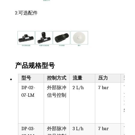
2.可选配件
产品规格型号
型号
控制方式
流量
压力
泵头
DP-02-
外部脉冲
2 L/h
7 bar
可选
07-LM
信号控制
PPV, 
PVDF
SST, 
DP-03-
外部脉冲
3 L/h
7 bar
可选