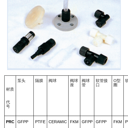
泵头
隔膜
阀球
阀球
阀球
软管接
O型
座
管
口
圈
材质
代
号
PRC
GFPP
PTFE
CERAMIC
FKM
GFPP
GFPP
FKM
P