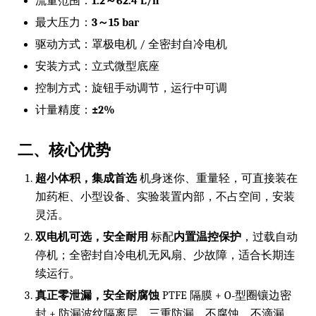
流量范围：
1.2～62.4 L/h
最大压力：
3～15 bar
驱动方式：罩极电机 / 全密封自冷电机
安装方式：立式微型底座
控制方式：旋钮手动调节，运行中可调
计量精度：
±2%
二、核心优势
超小体积，集成首选
机身迷你、重量轻，可直接装在
加药柜、小型设备、实验装置内部，不占空间，安装
灵活。
双电机可选，安全耐用
标配
内置温控保护
，过载自动
停机；全密封自冷电机无风扇、少故障，适合长期连
续运行。
真正零泄漏，安全耐腐蚀
PTFE 隔膜 + O‑型圈镶边密
封 + 防漏波纹隔离层，三重防漏，不腐蚀、不滴漏，