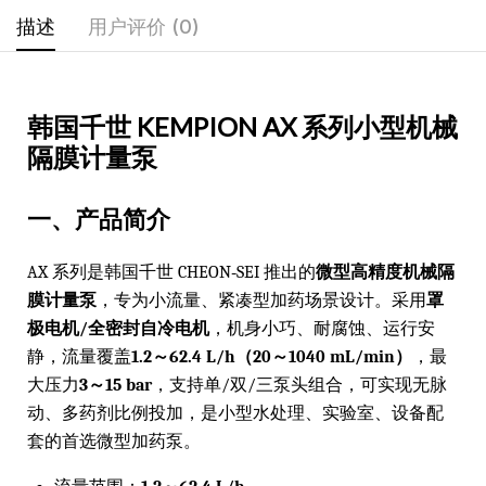
描述
用户评价 (0)
韩国千世 KEMPION AX 系列小型机械
隔膜计量泵
一、产品简介
AX 系列是韩国千世 CHEON‑SEI 推出的
微型高精度机械隔
膜计量泵
，专为小流量、紧凑型加药场景设计。采用
罩
极电机/全密封自冷电机
，机身小巧、耐腐蚀、运行安
静，流量覆盖
1.2～62.4 L/h（20～1040 mL/min）
，最
大压力
3～15 bar
，支持单/双/三泵头组合，可实现无脉
动、多药剂比例投加，是小型水处理、实验室、设备配
套的首选微型加药泵。