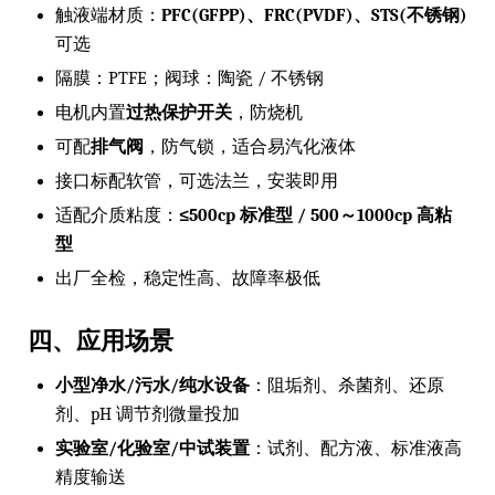
触液端材质：
PFC(GFPP)、FRC(PVDF)、STS(不锈钢)
可选
隔膜：PTFE；阀球：陶瓷 / 不锈钢
电机内置
过热保护开关
，防烧机
可配
排气阀
，防气锁，适合易汽化液体
接口标配软管，可选法兰，安装即用
适配介质粘度：
≤500cp 标准型 / 500～1000cp 高粘
型
出厂全检，稳定性高、故障率极低
四、应用场景
小型净水/污水/纯水设备
：阻垢剂、杀菌剂、还原
剂、pH 调节剂微量投加
实验室/化验室/中试装置
：试剂、配方液、标准液高
精度输送