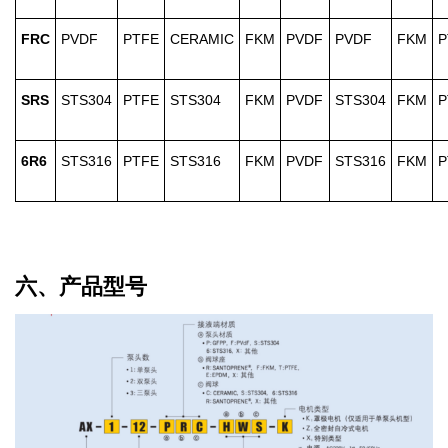
FRC
PVDF
PTFE
CERAMIC
FKM
PVDF
PVDF
FKM
P
SRS
STS304
PTFE
STS304
FKM
PVDF
STS304
FKM
P
6R6
STS316
PTFE
STS316
FKM
PVDF
STS316
FKM
P
六、产品型号