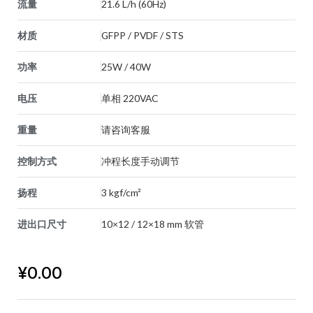
流量
21.6 L/h (60Hz)
材质
GFPP / PVDF / STS
功率
25W / 40W
电压
单相 220VAC
重量
请咨询客服
控制方式
冲程长度手动调节
扬程
3 kgf/cm²
进出口尺寸
10×12 / 12×18 mm 软管
¥
0.00