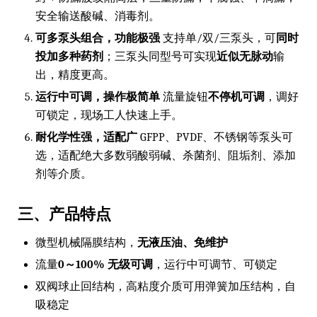
安全输送酸碱、消毒剂。
可多泵头组合，功能极强
支持单/双/三泵头，可
同时
投加多种药剂
；三泵头同型号可实现
近似无脉动
输
出，精度更高。
运行中可调，操作极简单
流量旋钮
不停机可调
，调好
可锁定，现场工人快速上手。
耐化学性强，适配广
GFPP、PVDF、不锈钢等泵头可
选，适配绝大多数弱酸弱碱、杀菌剂、阻垢剂、添加
剂等介质。
三、产品特点
微型机械隔膜结构，
无液压油、免维护
流量
0～100% 无级可调
，运行中可调节、可锁定
双阀球止回结构，高粘度介质可用弹簧加压结构，自
吸稳定