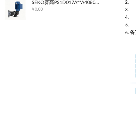
SEKO赛高PS1D017A**A4080机械隔膜计量泵
¥
0.00
备