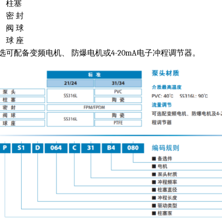
柱塞
密 封
阀 球
球 座
选可配备变频电机、 防爆电机或4-20mA电子冲程调节器。