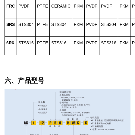
FRC
PVDF
PTFE
CERAMIC
FKM
PVDF
PVDF
FKM
P
SRS
STS304
PTFE
STS304
FKM
PVDF
STS304
FKM
P
6R6
STS316
PTFE
STS316
FKM
PVDF
STS316
FKM
P
六、产品型号