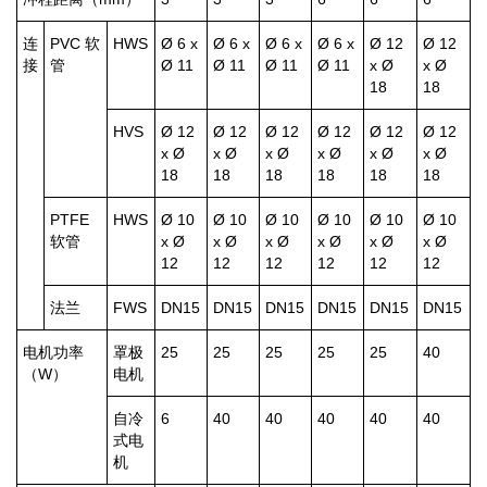
连
PVC 软
HWS
Ø 6 x
Ø 6 x
Ø 6 x
Ø 6 x
Ø 12
Ø 12
接
管
Ø 11
Ø 11
Ø 11
Ø 11
x Ø
x Ø
18
18
HVS
Ø 12
Ø 12
Ø 12
Ø 12
Ø 12
Ø 12
x Ø
x Ø
x Ø
x Ø
x Ø
x Ø
18
18
18
18
18
18
PTFE
HWS
Ø 10
Ø 10
Ø 10
Ø 10
Ø 10
Ø 10
软管
x Ø
x Ø
x Ø
x Ø
x Ø
x Ø
12
12
12
12
12
12
法兰
FWS
DN15
DN15
DN15
DN15
DN15
DN15
电机功率
罩极
25
25
25
25
25
40
（W）
电机
自冷
6
40
40
40
40
40
式电
机