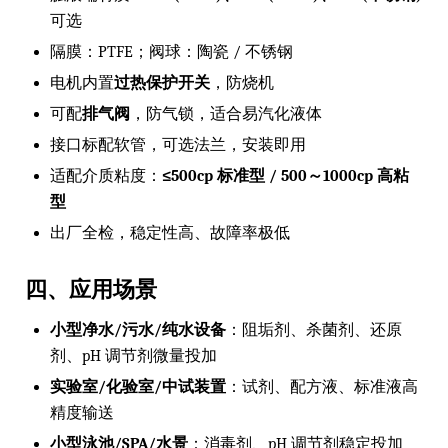
可选
隔膜：PTFE；阀球：陶瓷 / 不锈钢
电机内置
过热保护开关
，防烧机
可配
排气阀
，防气锁，适合易汽化液体
接口标配软管，可选法兰，安装即用
适配介质粘度：
≤500cp 标准型 / 500～1000cp 高粘
型
出厂全检，稳定性高、故障率极低
四、应用场景
小型净水/污水/纯水设备
：阻垢剂、杀菌剂、还原
剂、pH 调节剂微量投加
实验室/化验室/中试装置
：试剂、配方液、标准液高
精度输送
小型泳池/SPA/水景
：消毒剂、pH 调节剂稳定投加