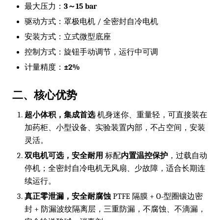
最大压力：
3～15 bar
驱动方式：罩极电机 / 全密封自冷电机
安装方式：立式微型底座
控制方式：旋钮手动调节，运行中可调
计量精度：
±2%
二、核心优势
超小体积，集成首选
机身迷你、重量轻，可直接装在
加药柜、小型设备、实验装置内部，不占空间，安装
灵活。
双电机可选，安全耐用
标配
内置温控保护
，过载自动
停机；全密封自冷电机无风扇、少故障，适合长期连
续运行。
真正零泄漏，安全耐腐蚀
PTFE 隔膜 + O‑型圈镶边密
封 + 防漏波纹隔离层，三重防漏，不腐蚀、不滴漏，