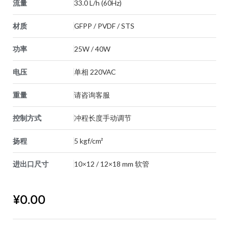
流量
33.0 L/h (60Hz)
材质
GFPP / PVDF / STS
功率
25W / 40W
电压
单相 220VAC
重量
请咨询客服
控制方式
冲程长度手动调节
扬程
5 kgf/cm²
进出口尺寸
10×12 / 12×18 mm 软管
¥
0.00