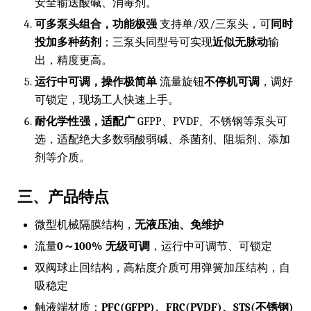
安全输送酸碱、消毒剂。
可多泵头组合，功能极强
支持单/双/三泵头，可
同时
投加多种药剂
；三泵头同型号可实现
近似无脉动
输
出，精度更高。
运行中可调，操作极简单
流量旋钮
不停机可调
，调好
可锁定，现场工人快速上手。
耐化学性强，适配广
GFPP、PVDF、不锈钢等泵头可
选，适配绝大多数弱酸弱碱、杀菌剂、阻垢剂、添加
剂等介质。
三、产品特点
微型机械隔膜结构，
无液压油、免维护
流量
0～100% 无级可调
，运行中可调节、可锁定
双阀球止回结构，高粘度介质可用弹簧加压结构，自
吸稳定
触液端材质：
PFC(GFPP)、FRC(PVDF)、STS(不锈钢)