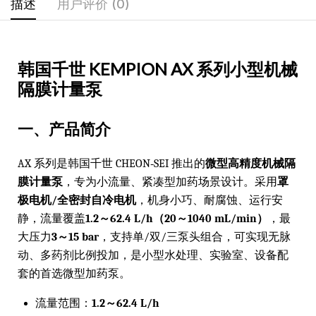
描述
用户评价 (0)
韩国千世 KEMPION AX 系列小型机械
隔膜计量泵
一、产品简介
AX 系列是韩国千世 CHEON‑SEI 推出的
微型高精度机械隔
膜计量泵
，专为小流量、紧凑型加药场景设计。采用
罩
极电机/全密封自冷电机
，机身小巧、耐腐蚀、运行安
静，流量覆盖
1.2～62.4 L/h（20～1040 mL/min）
，最
大压力
3～15 bar
，支持单/双/三泵头组合，可实现无脉
动、多药剂比例投加，是小型水处理、实验室、设备配
套的首选微型加药泵。
流量范围：
1.2～62.4 L/h