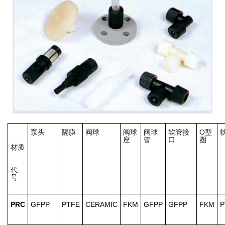
泵头
隔膜
阀球
阀球
阀球
软管接
O型
座
管
口
圈
材质
代
号
PRC
GFPP
PTFE
CERAMIC
FKM
GFPP
GFPP
FKM
P