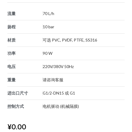
流量
70 L/h
扬程
10 bar
材质
可选 PVC, PVDF, PTFE, SS316
功率
90 W
电压
220V/380V 50Hz
重量
请咨询客服
进出口尺寸
G1/2-DN15 或 G1
控制方式
电机驱动 (机械隔膜)
¥
0.00