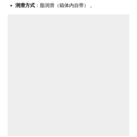
润滑方式
：脂润滑（箱体内自带） 。
3. 产品型号
NAME
控制方式
流量
扬程
泵头材
NDJS-
电机驱动
40 L/h
10 bar
可选
40/1.0
(机械隔
PVC,
膜)
PVDF,
PTFE,