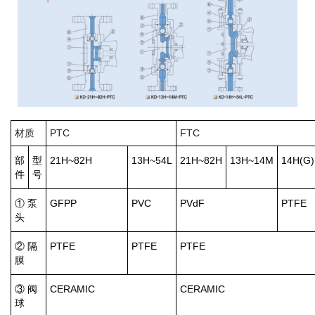
材质
PTC
FTC
部
型
21H~82H
13H~54L
21H~82H
13H~14M
14H(G)
件
号
① 泵
GFPP
PVC
PVdF
PTFE
头
② 隔
PTFE
PTFE
PTFE
膜
③ 阀
CERAMIC
CERAMIC
球