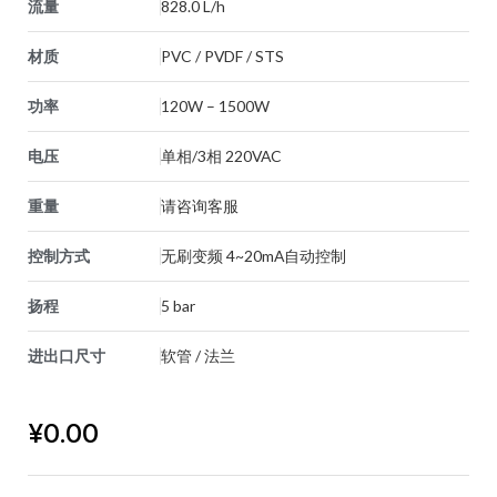
流量
828.0 L/h
材质
PVC / PVDF / STS
功率
120W – 1500W
电压
单相/3相 220VAC
重量
请咨询客服
控制方式
无刷变频 4~20mA自动控制
扬程
5 bar
进出口尺寸
软管 / 法兰
¥
0.00