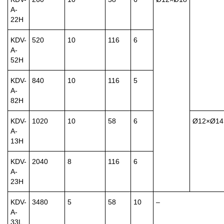
A-
22H
KDV-
520
10
116
6
A-
52H
KDV-
840
10
116
5
A-
82H
KDV-
1020
10
58
6
Ø12×Ø14
A-
13H
KDV-
2040
8
116
6
A-
23H
KDV-
3480
5
58
10
–
A-
33L