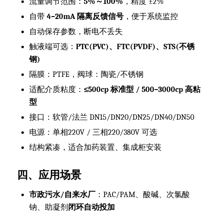
流量调节范围：
5%～100%
，精度 ±2%
自带
4–20mA 隔离反馈信号
，便于系统监控
自动保存参数，断电不丢失
触液端可选：
PTC(PVC)、FTC(PVDF)、STS(不锈
钢)
隔膜：PTFE，阀球：陶瓷/不锈钢
适配介质粘度：
≤500cp 标准型 / 500–3000cp 高粘
型
接口：软管/法兰 DN15/DN20/DN25/DN40/DN50
电源：单相220V / 三相220/380V 可选
结构紧凑，适合加药装置、集成柜安装
四、应用场景
市政污水/自来水厂
：PAC/PAM、酸碱、次氯酸
钠、助凝剂
闭环自动投加