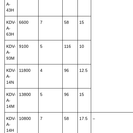
A-
43H
KDV-
6600
7
58
15
A-
63H
KDV-
9100
5
116
10
A-
93M
KDV-
11800
4
96
12.5
A-
14N
KDV-
13800
5
96
15
A-
14M
KDV-
10800
7
58
17.5
–
A-
14H