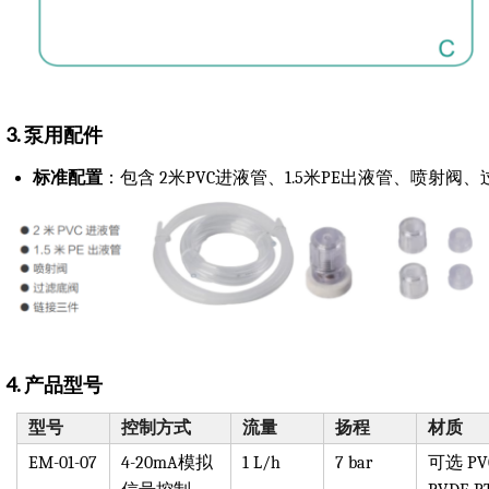
3. 泵用配件
标准配置
：包含 2米PVC进液管、1.5米PE出液管、喷射
4. 产品型号
型号
控制方式
流量
扬程
材质
EM-01-07
4-20mA模拟
1 L/h
7 bar
可选 PV