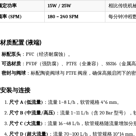
额定功率
15W / 25W
相比传统机
频率 (SPM)
180 – 240 SPM
每分钟冲程数随
. 材质配置 (液端)
标配泵头
：PVC（经济耐腐蚀）。
可选材质
：PVDF（强防腐）、PTFE（全兼容）、SS316（金属
密封与阀球
：标配陶瓷阀球与 PTFE 阀座，确保高频启闭下的
. 安装与连接
尺寸 A (低流量)
：流量 1~8 L/h，软管规格 4*6 mm。
尺寸 B (中流量/高压)
：流量 1~11 L/h（含 20 Bar 型号）
尺寸 C (大流量)
：流量 16~48 L/h，软管规格随流量增加分别
尺寸 D (超大流量)
：流量 70~100 L/h，软管规格 10*14 mm