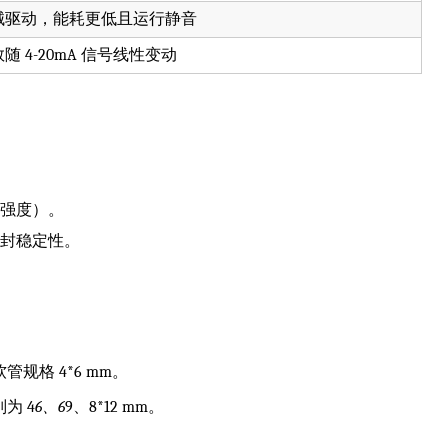
械驱动，能耗更低且运行静音
 4-20mA 信号线性变动
高强度）。
密封稳定性。
，软管规格 4*6 mm。
为 4
6、6
9、8*12 mm。
。