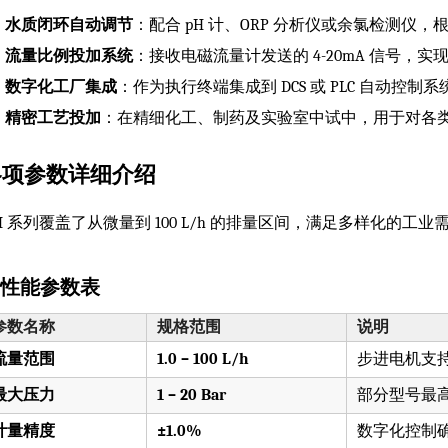
水质闭环自动调节
：配合 pH 计、ORP 分析仪或余氯检测
流量比例投加系统
：接收电磁流量计发送的 4-20mA 信号
数字化工厂集成
：作为执行终端集成到 DCS 或 PLC 自动
精密工艺投加
：在精细化工、制药及实验室中试中，用于对各
各项参数详细介绍
M 系列覆盖了从微量到 100 L/h 的排量区间，满足多样化的工业
. 性能参数表
参数名称
规格范围
说明
流量范围
1.0 – 100 L/h
步进电机支持
最大压力
1 – 20 Bar
部分型号最高
计量精度
±1.0%
数字化控制